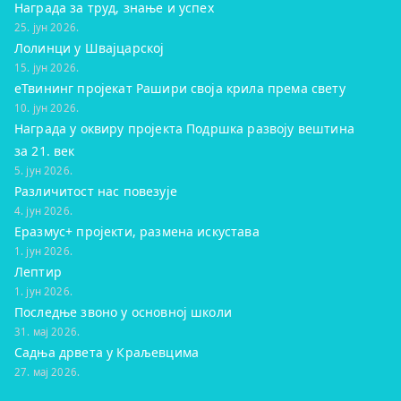
Награда за труд, знање и успех
25. јун 2026.
Лолинци у Швајцарској
15. јун 2026.
eТвининг пројекат Рашири своја крила према свету
10. јун 2026.
Награда у оквиру пројекта Подршка развоју вештина
за 21. век
5. јун 2026.
Различитост нас повезује
4. јун 2026.
Еразмус+ пројекти, размена искустава
1. јун 2026.
Лептир
1. јун 2026.
Последње звоно у основној школи
31. мај 2026.
Садња дрвета у Краљевцима
27. мај 2026.