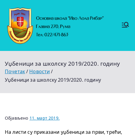
Скочи
на
садржај
Основ
https://
на
ruma.r
s/vesti/
школ
ulagan
а
ja-u-
"Иво
obrazo
Лола
vanje-
Рибар
u-
"
rumi-
Уџбеници за школску 2019/2020. годину
se-
nastavl
Почетак
Новости
jaju-
uredj
Уџбеници за школску 2019/2020. годину
Објављено
11. март 2019.
На листи су приказани уџбеници за први, трећи,