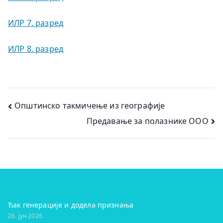
ИЛР 7. разред
ИЛР 8. разред
Кретање
Општинско такмичење из географије
Предавање за полазнике ООО
чланка
Ђак генерације и додела признања
26. јун 2026.