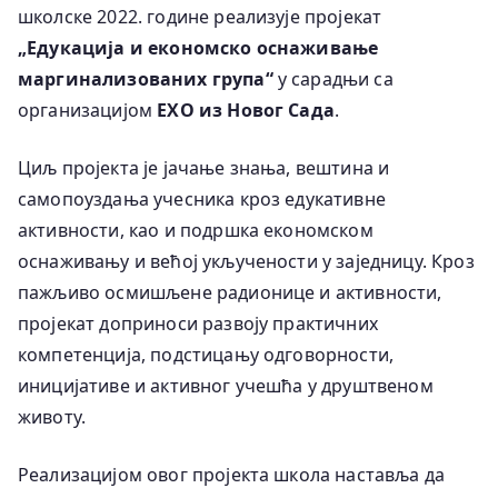
школске 2022. године реализује пројекат
„Едукација и економско оснаживање
маргинализованих група“
у сарадњи са
организацијом
ЕХО из Новог Сада
.
Циљ пројекта је јачање знања, вештина и
самопоуздања учесника кроз едукативне
активности, као и подршка економском
оснаживању и већој укључености у заједницу. Кроз
пажљиво осмишљене радионице и активности,
пројекат доприноси развоју практичних
компетенција, подстицању одговорности,
иницијативе и активног учешћа у друштвеном
животу.
Реализацијом овог пројекта школа наставља да