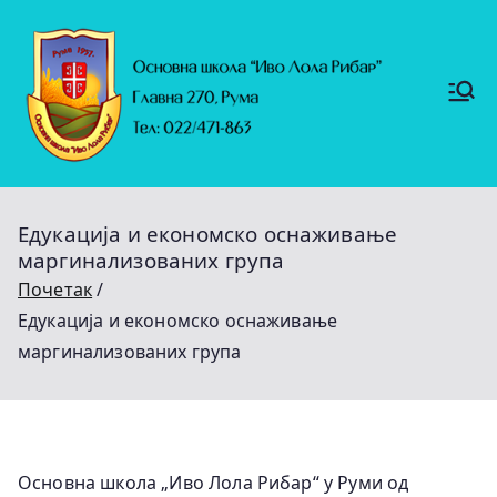
Скочи
на
садржај
Основ
https://
на
ruma.r
s/vesti/
школ
ulagan
а
ja-u-
"Иво
obrazo
Лола
vanje-
Рибар
u-
"
rumi-
Едукација и економско оснаживање
se-
nastavl
маргинализованих група
jaju-
uredj
Почетак
Едукација и економско оснаживање
маргинализованих група
Основна школа „Иво Лола Рибар“ у Руми од