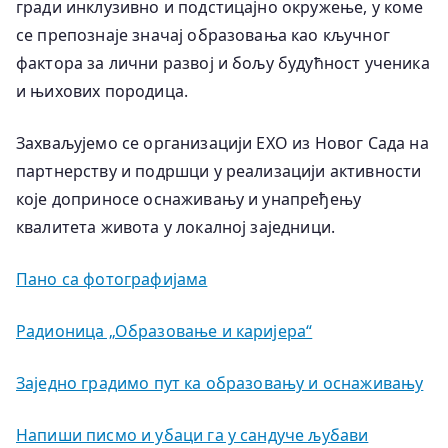
гради инклузивно и подстицајно окружење, у коме
се препознаје значај образовања као кључног
фактора за лични развој и бољу будућност ученика
и њихових породица.
Захваљујемо се организацији ЕХО из Новог Сада на
партнерству и подршци у реализацији активности
које доприносе оснаживању и унапређењу
квалитета живота у локалној заједници.
Пано са фотографијама
Радионица „Образовање и каријера“
Заједно градимо пут ка образовању и оснаживању
Напиши писмо и убаци га у сандуче љубави