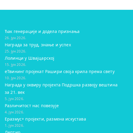
Ђак генерације и додела признања
26. јун 2026.
Награда за труд, знање и успех
25. јун 2026.
Лолинци у Швајцарској
15. јун 2026.
eТвининг пројекат Рашири своја крила према свету
10. јун 2026.
Награда у оквиру пројекта Подршка развоју вештина
за 21. век
5. јун 2026.
Различитост нас повезује
4. јун 2026.
Еразмус+ пројекти, размена искустава
1. јун 2026.
Лептир