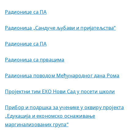
Радионице са ПА
Радионица „Сандуче љубави и пријатељства“
Радионице са ПА
Радионица са првацима
Радионица поводом Међународног дана Рома
Пројектни тим ЕХО Нови Сад у посети школи
Прибор и подршка за ученике у оквиру пројекта
„Едукација и економско оснаживање
маргинализованих група“