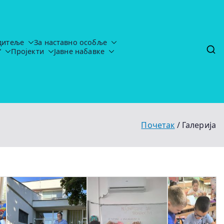
дитеље
За наставно особље
“
Пројекти
Јавне набавке
tavljaju-uredj
Почетак
Галерија