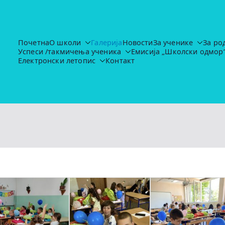
Почетна
О школи
Галерија
Новости
За ученике
За ро
Успеси /такмичења ученика
Емисија „Школски одмор
Основна школа "Иво Лола Рибар"
https://ruma.rs/vesti/ulaganja-u-obrazovanje-u-rumi-se-nas
Електронски летопис
Контакт