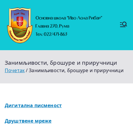
Скочи
на
садржај
Основ
https://
на
ruma.r
s/vesti/
школ
ulagan
а
ja-u-
"Иво
obrazo
Лола
vanje-
Рибар
u-
"
rumi-
Занимљивости, брошуре и приручници
se-
nastavl
Почетак
Занимљивости, брошуре и приручници
jaju-
uredj
Дигитална писменост
Друштвене мреже