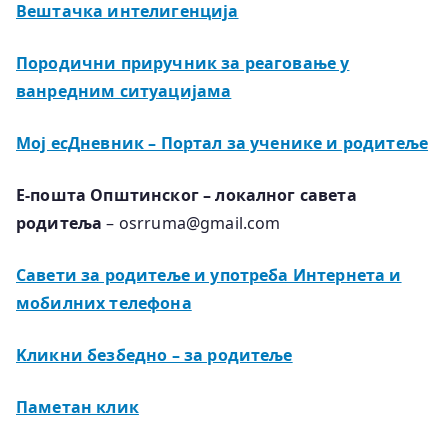
Вештачка интелигенција
Породични приручник за реаговање у
ванредним ситуацијама
Мој есДневник – Портал за ученике и родитеље
Е-пошта Општинског – локалног савета
родитеља
– osrruma@gmail.com
Савети за родитеље и употреба Интернета и
мобилних телефона
Kликни безбедно – за родитеље
Паметан клик