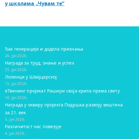
у школама „Чувам те“
Ђак генерације и додела признања
26. јун 2026.
Награда за труд, знање и успех
25. јун 2026.
Лолинци у Швајцарској
15. јун 2026.
eТвининг пројекат Рашири своја крила према свету
10. јун 2026.
Награда у оквиру пројекта Подршка развоју вештина
за 21. век
5. јун 2026.
Различитост нас повезује
4. јун 2026.