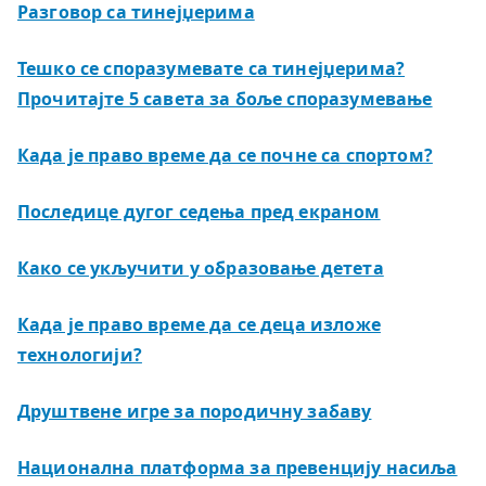
Разговор са тинејџерима
Тешко се споразумевате са тинејџерима?
Прочитајте 5 савета за боље споразумевање
Када је право време да се почне са спортом?
Последице дугог седења пред екраном
Како се укључити у образовање детета
Када је право време да се деца изложе
технологији?
Друштвене игре за породичну забаву
Национална платформа за превенцију насиља