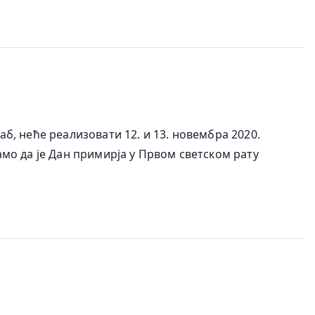
аб, неће реализовати 12. и 13. новембра 2020.
о да је Дан примирја у Првом светском рату