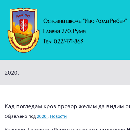
Скочи
на
садржај
2020.
Кад погледам кроз прозор желим да видим о
Објављено под
2020.
,
Новости
Ученици II разреда у Руми су са својом учитељицом 