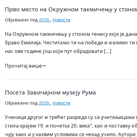
Прво место на Окружном такмичењу у стоно
Објављено под
2020.
,
Новости
На Окружном такмичењу у стоном тенису које је дана
браво Емилија. Честитамо ти на победи и желимо ти
нас ове године још који пут обрадовати […]
Прочитај више
Посета Завичајном музеју Рума
Објављено под
2020.
,
Новости
Ученици другог и трећег разреда су са учитељицама 
стила крајем 19. и почетка 20. века“, као и постав
чују како и у каквим условима се некад учило. Аутори