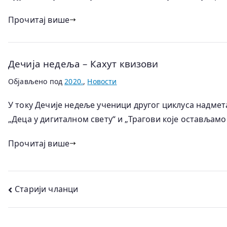
Прочитај више
Дечија недеља – Кахут квизови
Објављено под
2020.
,
Новости
У току Дечије недеље ученици другог циклуса надмета
„Деца у дигиталном свету“ и „Трагови које остављам
Прочитај више
Кретање
Старији чланци
чланака