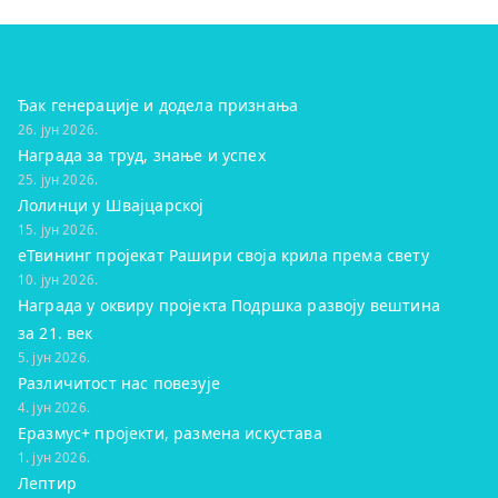
Ђак генерације и додела признања
26. јун 2026.
Награда за труд, знање и успех
25. јун 2026.
Лолинци у Швајцарској
15. јун 2026.
eТвининг пројекат Рашири своја крила према свету
10. јун 2026.
Награда у оквиру пројекта Подршка развоју вештина
за 21. век
5. јун 2026.
Различитост нас повезује
4. јун 2026.
Еразмус+ пројекти, размена искустава
1. јун 2026.
Лептир