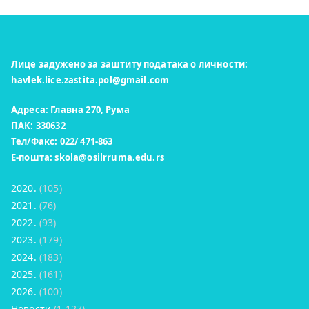
Лице задужено за заштиту података о личности:
havlek.lice.zastita.pol@gmail.com
Адреса: Главна 270, Рума
ПАК: 330632
Тел/Факс: 022/ 471-863
Е-пошта:
skola@osilrruma.edu.rs
2020.
(105)
2021.
(76)
2022.
(93)
2023.
(179)
2024.
(183)
2025.
(161)
2026.
(100)
Новости
(1.127)