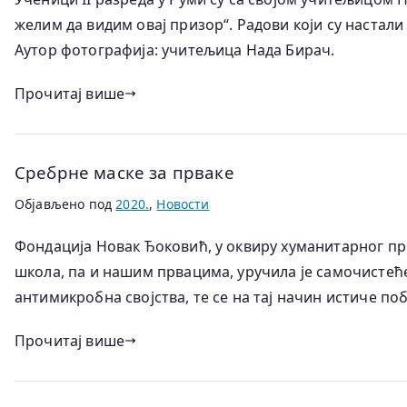
желим да видим овај призор“. Радови који су настали
Аутор фотографија: учитељица Нада Бирач.
Прочитај више
Сребрне маске за прваке
Објављено под
2020.
,
Новости
Фондација Новак Ђоковић, у оквиру хуманитарног п
школа, па и нашим првацима, уручила је самочистеће
антимикробна својства, те се на тај начин истиче п
Прочитај више