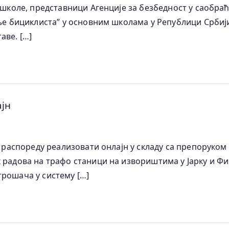
 школе, представници Агенције за безбедност у саобраћа
жње бициклиста” у основним школама у Републици Србији
аве. […]
ајн
ом распореду реализовати онлајн у складу са препорук
 радова на трафо станици на извориштима у Јарку и Фи
трошача у систему […]