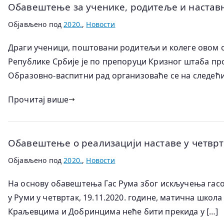
Обавештење за ученике, родитеље и настав
Објављено под
2020.
,
Новости
Драги ученици, поштовани родитељи и колеге овом о
Републике Србије је по препоруци Кризног штаба про
Образовно-васпитни рад организоваће се на следећи
Прочитај више
Обавештење о реализацији наставе у четврта
Објављено под
2020.
,
Новости
На основу обавештења Гас Рума због искључења гасо
у Руми у четвртак, 19.11.2020. године, матична школа
Краљевцима и Добринцима неће бити прекида у […]