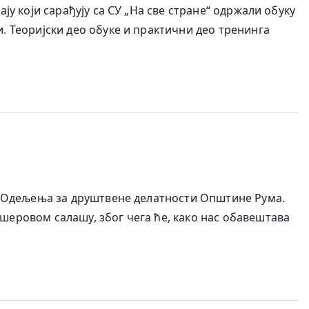
ју који сарађују са СУ „На све стране“ одржали обуку
. Теоријски део обуке и практични део тренинга
ом Одељења за друштвене делатности Општине Рума.
шеровом салашу, због чега ће, како нас обавештава