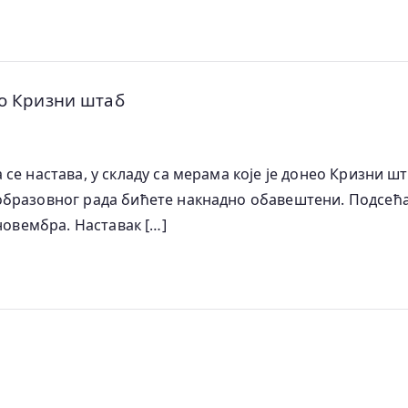
ео Кризни штаб
е настава, у складу са мерама које је донео Кризни шт
бразовног рада бићете накнадно обавештени. Подсећам
новембра. Наставак […]