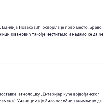
Емилија Новаковић, освојила је прво место. Браво,
жици Јовановић такође честитамо и надамо се да ће
поставке: етнолошку „Ентеријер куће војвођанског
 времена“. Ученицима је било посебно занимљиво да