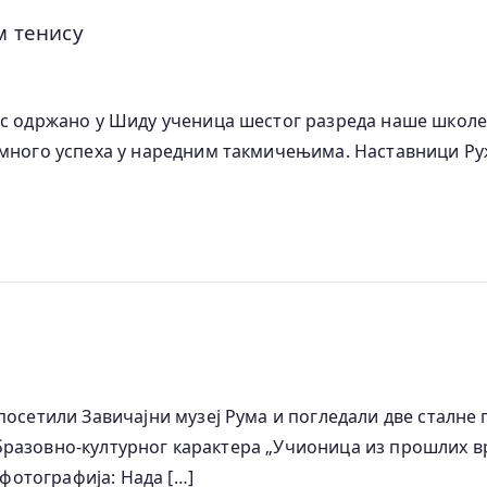
м тенису
с одржано у Шиду ученица шестог разреда наше школе, 
 много успеха у наредним такмичењима. Наставници Ру
посетили Завичајни музеј Рума и погледали две сталне 
ку образовно-културног карактера „Учионица из прошлих
 фотографија: Нада […]