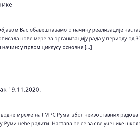
нике
бјавом Вас обавештавамо о начину реализације наставе
писала нове мере за организацију рада у периоду од 30
 начин: у првом циклусу основне […]
к 19.11.2020.
водне мреже на ГМРС Рума, због неизоставних радова 
 у Руми неће радити. Настава ће се за све ученике школ