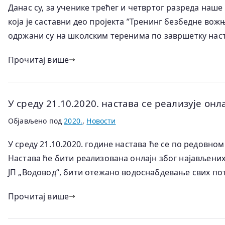
Данас су, за ученике трећег и четвртог разреда наше
која је саставни део пројекта ”Тренинг безбедне во
одржани су на школским теренима по завршетку наст
Прочитај више
У среду 21.10.2020. настава се реализује онл
Објављено под
2020.
,
Новости
У среду 21.10.2020. године настава ће се по редовн
Настава ће бити реализована онлајн због најављених
ЈП „Водовод“, бити отежано водоснабдевање свих по
Прочитај више