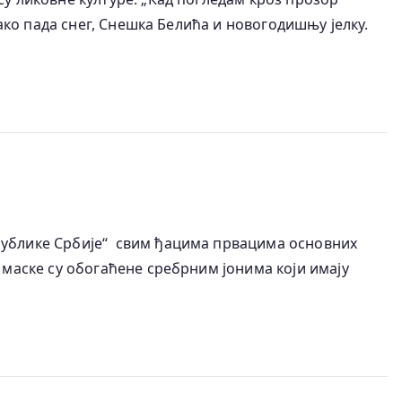
ако пада снег, Снешка Белића и новогодишњу јелку.
публике Србије“ свим ђацима првацима основних
 маске су обогаћене сребрним јонима који имају