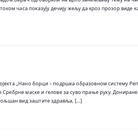
 током часа показују дечију жељу да кроз прозор виде к
ројекта „Нано борци – подршка образовном систему Ре
 Сребрне маске и гелове за суво прање руку. Дониране
обољшан вид заштите здравља, […]