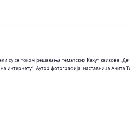
ли су се током решавања тематских Кахут квизова „Дечи
о на интернету“. Аутор фотографија: наставница Анита