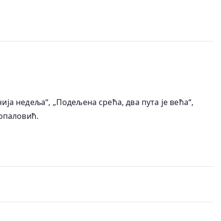
ја недеља“, „Подељена срећа, два пута је већа“,
 Топаловић.