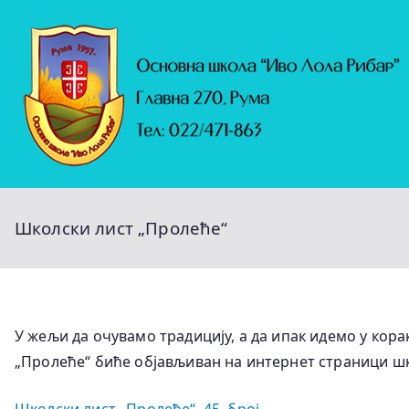
Скочи
на
садржај
Школски лист „Пролеће“
У жељи да очувамо традицију, а да ипак идемо у кор
„Пролеће“ биће објављиван на интернет страници шк