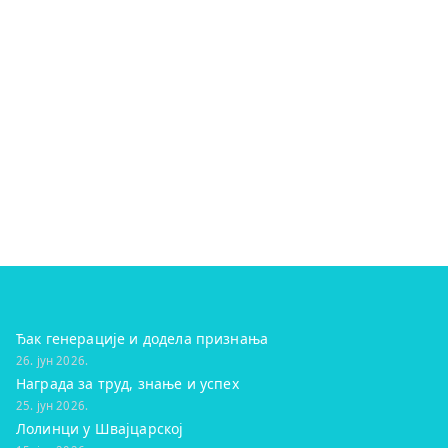
Ђак генерације и додела признања
26. јун 2026.
Награда за труд, знање и успех
25. јун 2026.
Лолинци у Швајцарској