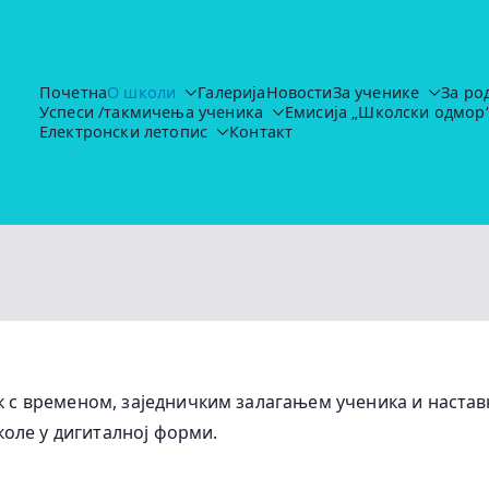
Почетна
О школи
Галерија
Новости
За ученике
За ро
Успеси /такмичења ученика
Емисија „Школски одмор
Основна школа "Иво Лола Рибар"
https://ruma.rs/vesti/ulaganja-u-obrazovanje-u-rumi-se-nas
Електронски летопис
Контакт
ак с временом, заједничким залагањем ученика и настав
оле у дигиталној форми.