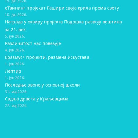
15. јун 2026.
eТвининг пројекат Рашири своја крила према свету
10. јун 2026.
Награда у оквиру пројекта Подршка развоју вештина
за 21. век
5. јун 2026.
Различитост нас повезује
4. јун 2026.
Еразмус+ пројекти, размена искустава
1. јун 2026.
Лептир
1. јун 2026.
Последње звоно у основној школи
31. мај 2026.
Садња дрвета у Краљевцима
27. мај 2026.