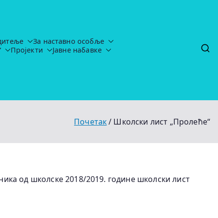
дитеље
За наставно особље
“
Пројекти
Јавне набавке
tavljaju-uredj
Почетак
Школски лист „Пролеће“
ника од школске 2018/2019. године школски лист