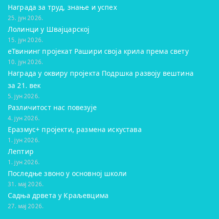
Награда за труд, знање и успех
25. јун 2026.
Лолинци у Швајцарској
15. јун 2026.
eТвининг пројекат Рашири своја крила према свету
10. јун 2026.
Награда у оквиру пројекта Подршка развоју вештина
за 21. век
5. јун 2026.
Различитост нас повезује
4. јун 2026.
Еразмус+ пројекти, размена искустава
1. јун 2026.
Лептир
1. јун 2026.
Последње звоно у основној школи
31. мај 2026.
Садња дрвета у Краљевцима
27. мај 2026.