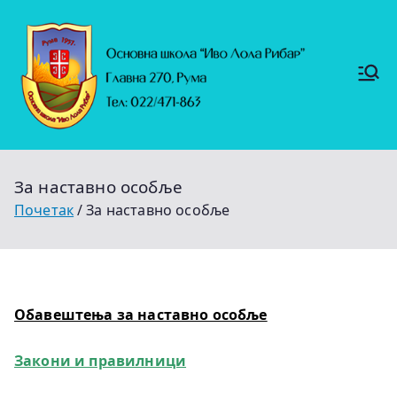
Скочи
на
садржај
Основ
https://
на
ruma.r
s/vesti/
школ
ulagan
а
ja-u-
"Иво
obrazo
Лола
vanje-
Рибар
u-
"
rumi-
За наставно особље
se-
nastavl
Почетак
За наставно особље
jaju-
uredj
Обавештења за наставно особље
Закони и правилници