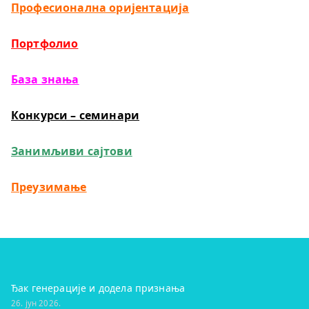
Професионална оријентација
Портфолио
База знања
Конкурси – семинари
Занимљиви сајтови
Преузимање
Ђак генерације и додела признања
26. јун 2026.