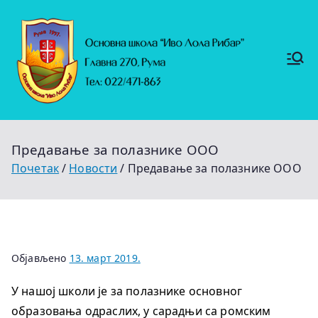
Скочи
на
садржај
Основ
https://
на
ruma.r
s/vesti/
школ
ulagan
а
ja-u-
"Иво
obrazo
Лола
vanje-
Рибар
u-
"
rumi-
Предавање за полазнике ООО
se-
nastavl
Почетак
Новости
Предавање за полазнике ООО
jaju-
uredj
Објављено
13. март 2019.
У нашој школи је за полазнике основног
образовања одраслих, у сарадњи са ромским