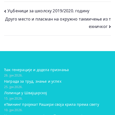
Кретање
Уџбеници за школску 2019/2020. годину
Друго место и пласман на окружно такмичење из т
чланка
ехничког
Ђак генерације и додела признања
26. јун 2026.
Награда за труд, знање и успех
25. јун 2026.
Лолинци у Швајцарској
15. јун 2026.
eТвининг пројекат Рашири своја крила према свету
10. јун 2026.