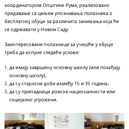
координатором Општине Рума, реализовано
предавање са циљем упознавања полазника о
бесплатној обуци за различита занимања која ће
се одржавати у Новом Саду.
Заинтересовани полазници за учешће у обуци
треба да испуне следеће услове:
да имају завршену основну школу (или похађају
основну школу),
да су старосне доби између 15 и 35 година,
да су припадници ромске националности или
социјално угрожени.