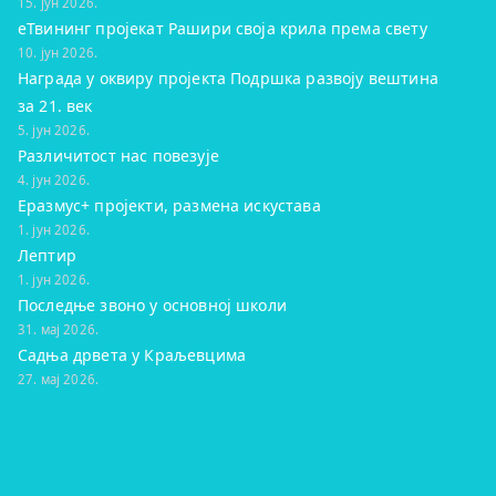
15. јун 2026.
eТвининг пројекат Рашири своја крила према свету
10. јун 2026.
Награда у оквиру пројекта Подршка развоју вештина
за 21. век
5. јун 2026.
Различитост нас повезује
4. јун 2026.
Еразмус+ пројекти, размена искустава
1. јун 2026.
Лептир
1. јун 2026.
Последње звоно у основној школи
31. мај 2026.
Садња дрвета у Краљевцима
27. мај 2026.