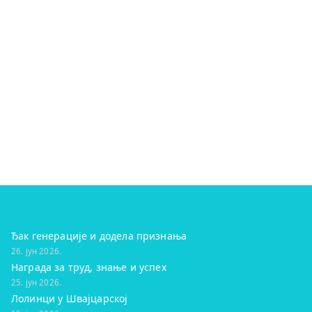
Ђак генерације и додела признања
26. јун 2026.
Награда за труд, знање и успех
25. јун 2026.
Лолинци у Швајцарској