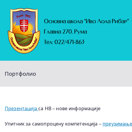
Скочи
на
садржај
Портфолио
Презентација
са НВ – нове информације
Упитник за самопроцену компетенција –
преузимање