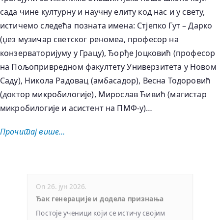
сада чине културну и научну елиту код нас и у свету,
истичемo следећа позната имена: Стјепко Гут – Дарко
(џез музичар светског реномеа, професор на
конзерваторијуму у Грацу), Ђорђе Јоцковић (професор
на Пољопривредном факултету Универзитета у Новом
Саду), Никола Радовац (амбасадор), Весна Тодоровић
(доктор микробилогије), Мирослав Ћивић (магистар
микробилогије и асистент на ПМФ-у)…
Прочитај више…
On 26. јун 2026.
Ђак генерације и додела признања
Постоје ученици који се истичу својим