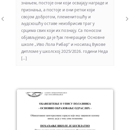
знањем, постоје они који освајају награде и
признања, а постоје и они ретки који
својом добротом, племенитошћу и
људскошћу оставе неизбрисив траг у
срцима свих који их познају. Са поносом
објављујемо да је ђак генерације Основне
школе „Иво Лола Рибар“ и носилац Вукове
дипломе у школској 2025/2026. години Неда
[…]