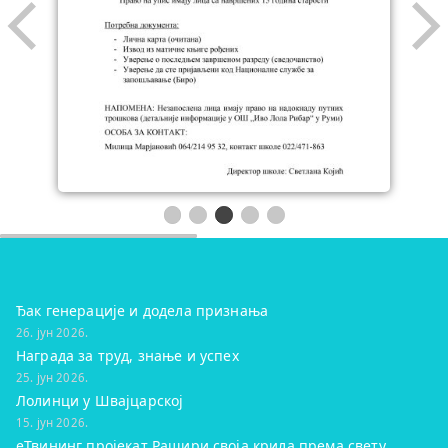
Ђак генерације и додела признања
26. јун 2026.
Награда за труд, знање и успех
25. јун 2026.
Лолинци у Швајцарској
15. јун 2026.
eТвининг пројекат Рашири своја крила према свету