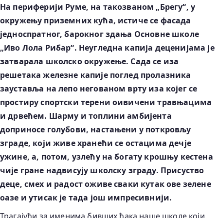
На периферији Руме, на такозваном „Брегу“, у
окружењу приземних кућа, истиче се фасада
једноспратног, барокног здања Основне школе
„Иво Лола Рибар“. Неугледна капија деценијама је
затварала школско окружење. Сада се иза
решетака железне капије поглед пролазника
зауставља на лепо негованом врту иза којег се
простиру спортски терени оивичени травњацима
и дрвећем. Шарму и топлини амбијента
доприносе голубови, настањени у поткровљу
зграде, који живе хранећи се остацима дечје
ужине, а, потом, узлећу на богату крошњу кестена
чије гране надвисују школску зграду. Присуство
деце, смех и радост оживе сваки кутак ове зелене
оазе и утисак је тада још импресивнији.
Трагајући за именима бивших ђака наше школе који