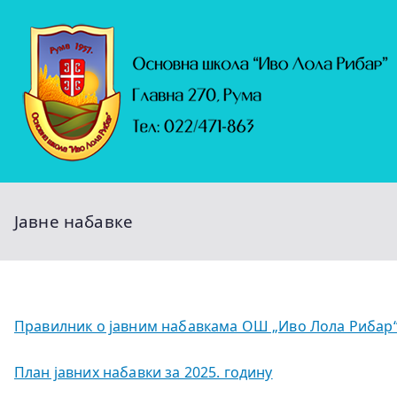
Скочи
на
садржај
Јавне набавке
Правилник о јавним набавкама ОШ „Иво Лола Рибар
План јавних набавки за 2025. годину