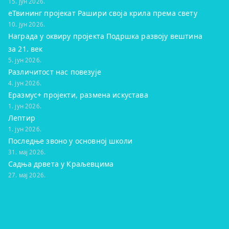
15. јун 2026.
eТвининг пројекат Рашири своја крила према свету
10. јун 2026.
Награда у оквиру пројекта Подршка развоју вештина
за 21. век
5. јун 2026.
Различитост нас повезује
4. јун 2026.
Еразмус+ пројекти, размена искустава
1. јун 2026.
Лептир
1. јун 2026.
Последње звоно у основној школи
31. мај 2026.
Садња дрвета у Краљевцима
27. мај 2026.