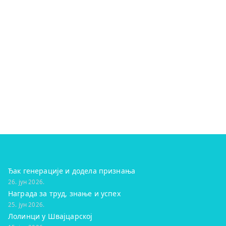
Ђак генерације и додела признања
26. јун 2026.
Награда за труд, знање и успех
25. јун 2026.
Лолинци у Швајцарској