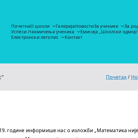
Почетна
О школи
Галерија
Новости
За ученике
За ро
Успеси /такмичења ученика
Емисија „Школски одмор
Основна школа "Иво Лола Рибар"
https://ruma.rs/vesti/ulaganja-u-obrazovanje-u-rumi-se-nas
Електронски летопис
Контакт
к“
Почетак
Но
19. године информише нас о изложби „Математика није