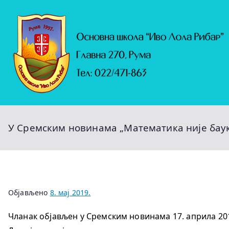
Скочи
на
садржај
У Сремским новинама „Математика није бау
Објављено
8. мај 2019.
Чланак објављен у Сремским новинама 17. априла 20