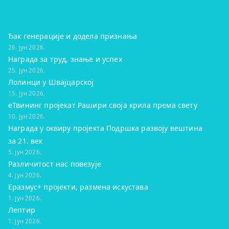
Ђак генерације и додела признања
26. јун 2026.
Награда за труд, знање и успех
25. јун 2026.
Лолинци у Швајцарској
15. јун 2026.
eТвининг пројекат Рашири своја крила према свету
10. јун 2026.
Награда у оквиру пројекта Подршка развоју вештина
за 21. век
5. јун 2026.
Различитост нас повезује
4. јун 2026.
Еразмус+ пројекти, размена искустава
1. јун 2026.
Лептир
1. јун 2026.