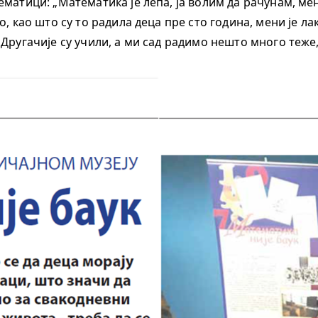
матици: „Математика је лепа, ја волим да рачунам, ме
, као што су то радила деца пре сто година, мени је лак
Другачије су учили, а ми сад радимо нешто много теже,