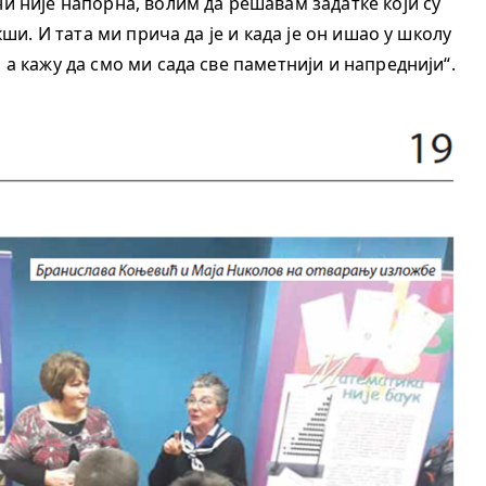
ни није напорна, волим да решавам задатке који су
ши. И тата ми прича да је и када је он ишао у школу
 а кажу да смо ми сада све паметнији и напреднији“.