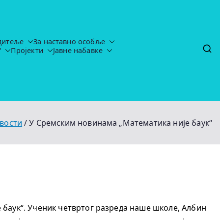
дитеље
За наставно особље
“
Пројекти
Јавне набавке
tavljaju-uredj
вости
У Сремским новинама „Математика није баук“
 баук“. Ученик четвртог разреда наше школе, Албин