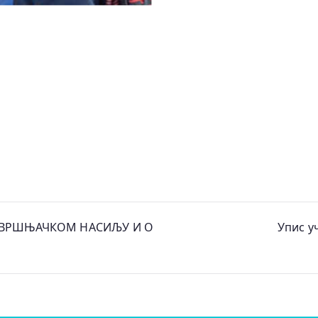
О ВРШЊАЧКОМ НАСИЉУ И О
Упис у