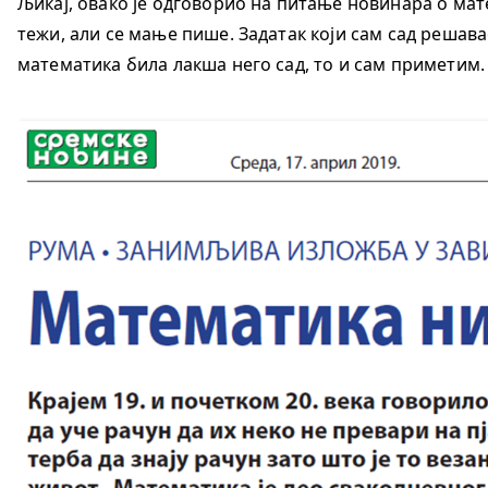
Љикај, овако је одговорио на питање новинара о мате
тежи, али се мање пише. Задатак који сам сад решавао
математика била лакша него сад, то и сам приметим. 