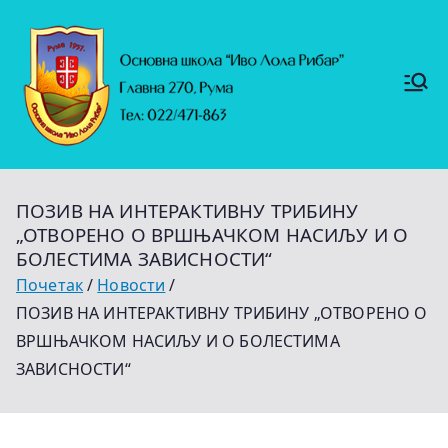
Скочи
на
садржај
Основ
https://
на
ruma.r
s/vesti/
школ
ulagan
а
ja-u-
"Иво
obrazo
Лола
vanje-
Рибар
u-
"
rumi-
ПОЗИВ НА ИНТЕРАКТИВНУ ТРИБИНУ
se-
nastavl
„ОТВОРЕНО О ВРШЊАЧКОМ НАСИЉУ И О
jaju-
БОЛЕСТИМА ЗАВИСНОСТИ“
uredj
Почетак
Новости
ПОЗИВ НА ИНТЕРАКТИВНУ ТРИБИНУ „ОТВОРЕНО О
ВРШЊАЧКОМ НАСИЉУ И О БОЛЕСТИМА
ЗАВИСНОСТИ“