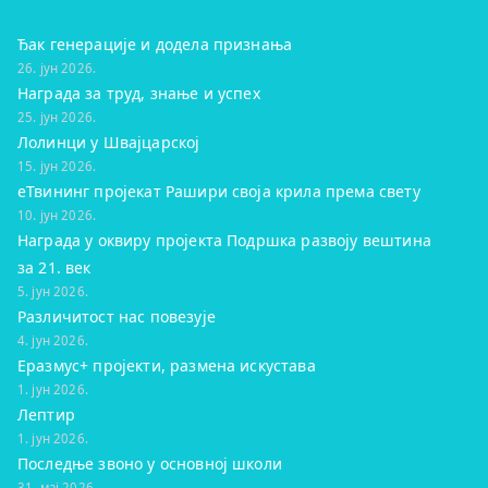
Ђак генерације и додела признања
26. јун 2026.
Награда за труд, знање и успех
25. јун 2026.
Лолинци у Швајцарској
15. јун 2026.
eТвининг пројекат Рашири своја крила према свету
10. јун 2026.
Награда у оквиру пројекта Подршка развоју вештина
за 21. век
5. јун 2026.
Различитост нас повезује
4. јун 2026.
Еразмус+ пројекти, размена искустава
1. јун 2026.
Лептир
1. јун 2026.
Последње звоно у основној школи
31. мај 2026.