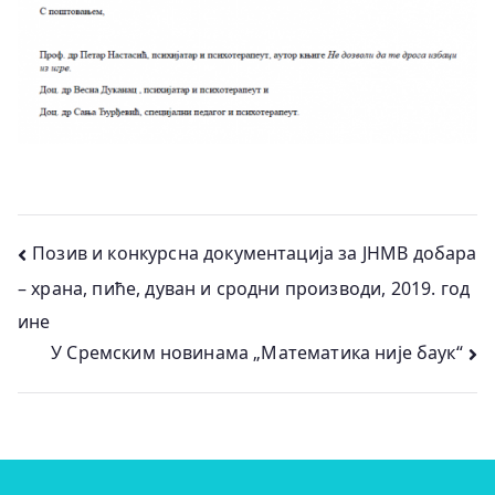
Кретање
Позив и конкурсна документација за ЈНМВ добара
– храна, пиће, дуван и сродни производи, 2019. год
чланка
ине
У Сремским новинама „Математика није баук“