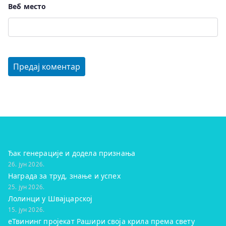
Веб место
Ђак генерације и додела признања
26. јун 2026.
Награда за труд, знање и успех
25. јун 2026.
Лолинци у Швајцарској
15. јун 2026.
eТвининг пројекат Рашири своја крила према свету