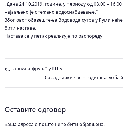
„Дана 24.10.2019. године, у периоду од 08.00 – 16.00
најављено је отежано водоснабдевање.“
Због овог обавештења Водовода сутра у Руми неће
бити наставе.
Настава се у петак реализује по распореду.
Кретање
„Чаробна фрула“ у КЦ-у
Сараднички час – Годишња доба
чланка
Оставите одговор
Ваша адреса е-поште неће бити објављена.