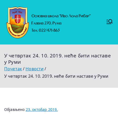
Скочи
на
садржај
Основ
https://
на
ruma.r
s/vesti/
школ
ulagan
а
ja-u-
"Иво
obrazo
Лола
vanje-
Рибар
u-
"
rumi-
У четвртак 24. 10. 2019. неће бити наставе
se-
nastavl
у Руми
jaju-
uredj
Почетак
Новости
У четвртак 24. 10. 2019. неће бити наставе у Руми
Објављено
23. октобар 2019.