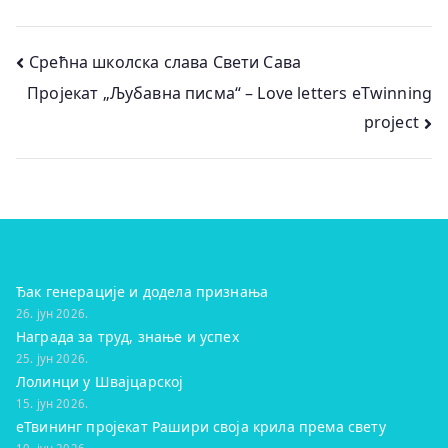
Кретање
Срећна школска слава Свети Сава
Пројекат „Љубавна писма“ – Love letters eTwinning
чланка
project
Ђак генерације и додела признања
26. јун 2026.
Награда за труд, знање и успех
25. јун 2026.
Лолинци у Швајцарској
15. јун 2026.
eТвининг пројекат Рашири своја крила према свету