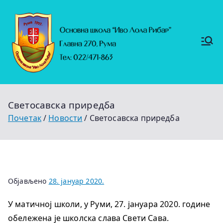
Скочи
на
садржај
Основ
https://
на
ruma.r
s/vesti/
школ
ulagan
а
ja-u-
"Иво
obrazo
Лола
vanje-
Рибар
u-
"
rumi-
Светосавска приредба
se-
nastavl
Почетак
Новости
Светосавска приредба
jaju-
uredj
Објављено
28. јануар 2020.
У матичној школи, у Руми, 27. јануара 2020. године
обележена је школска слава Свети Сава.