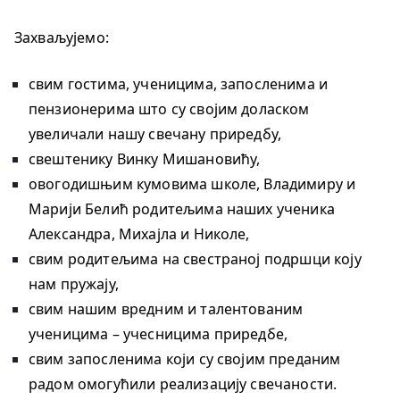
Захваљујемо:
свим гостима, ученицима, запосленима и
пензионерима што су својим доласком
увеличали нашу свечану приредбу,
свештенику Винку Мишановићу,
овогодишњим кумовима школе, Владимиру и
Марији Белић родитељима наших ученика
Александра, Михајла и Николе,
свим родитељима на свестраној подршци коју
нам пружају,
свим нашим вредним и талентованим
ученицима – учесницима приредбе,
свим запосленима који су својим преданим
радом омогућили реализацију свечаности.