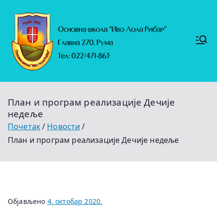
Скочи
на
садржај
Основ
https://
на
ruma.r
s/vesti/
школ
ulagan
а
ja-u-
"Иво
obrazo
Лола
vanje-
Рибар
u-
"
rumi-
План и програм реализације Дечије
se-
nastavl
недеље
jaju-
uredj
Почетак
Новости
План и програм реализације Дечије недеље
Објављено
4. октобар 2020.