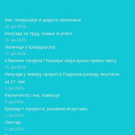
Ђак генерације и додела признања
26. јун 2026.
Награда за труд, знање и успех
25. јун 2026.
Лолинци у Швајцарској
15. јун 2026.
eТвининг пројекат Рашири своја крила према свету
10. јун 2026.
Награда у оквиру пројекта Подршка развоју вештина
за 21. век
5. јун 2026.
Различитост нас повезује
4. јун 2026.
Еразмус+ пројекти, размена искустава
1. јун 2026.
Лептир
1. јун 2026.