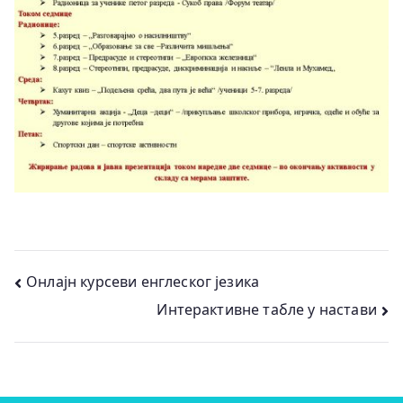
Кретање
Онлајн курсеви енглеског језика
Интерактивне табле у настави
чланка