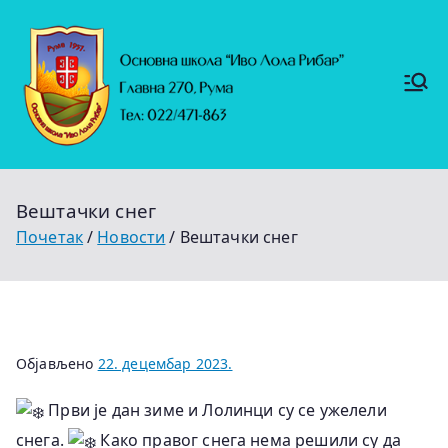
Скочи
на
садржај
Основ
https://
на
ruma.r
s/vesti/
школ
ulagan
а
ja-u-
"Иво
obrazo
Лола
vanje-
Рибар
u-
"
rumi-
Вештачки снег
se-
nastavl
Почетак
Новости
Вештачки снег
jaju-
uredj
Објављено
22. децембар 2023.
Први је дан зиме и Лолинци су се ужелели
снега.
Како правог снега нема решили су да