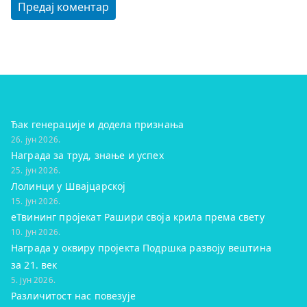
Ђак генерације и додела признања
26. јун 2026.
Награда за труд, знање и успех
25. јун 2026.
Лолинци у Швајцарској
15. јун 2026.
eТвининг пројекат Рашири своја крила према свету
10. јун 2026.
Награда у оквиру пројекта Подршка развоју вештина
за 21. век
5. јун 2026.
Различитост нас повезује