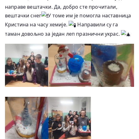
направе вештачки. Да, добро сте прочитали,
вештачки снег
У томе им је помогла наставница
Кристина на часу хемије.
Направили су га
таман довољно за један леп празнични украс.