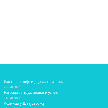
Ђак генерације и додела признања
26. јун 2026.
Награда за труд, знање и успех
25. јун 2026.
Лолинци у Швајцарској