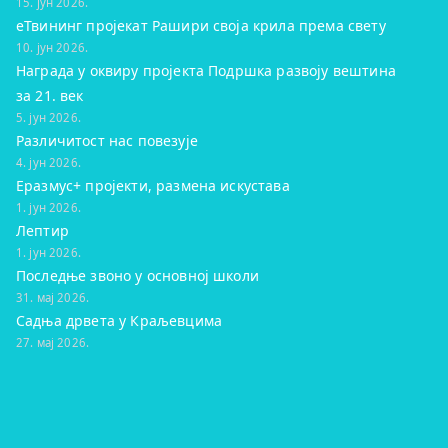
15. јун 2026.
eТвининг пројекат Рашири своја крила према свету
10. јун 2026.
Награда у оквиру пројекта Подршка развоју вештина
за 21. век
5. јун 2026.
Различитост нас повезује
4. јун 2026.
Еразмус+ пројекти, размена искустава
1. јун 2026.
Лептир
1. јун 2026.
Последње звоно у основној школи
31. мај 2026.
Садња дрвета у Краљевцима
27. мај 2026.