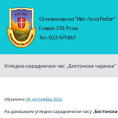
Скочи
на
садржај
Угледно-сараднички час „Бостонска чајанка“
Објављено
29. септембар 2023.
На данашњем угледно-сарадничком часу „
Бостонска