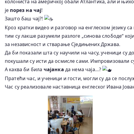
колониста на америчкој обали Атлантика, али и њих
је
порез на чај
!
Зашто баш чај?!
Кроз кратки видео и разговор на енглеском језику са
тим су лакше разумели разлоге „синова слободе“ кој
за независност и стварање Сједињених Држава.
Да би показали шта су научили на часу, ученици су 
покушали су исти да осмисле сами. Импровизовали с
А каква би била
чајанка
да нема чаја…?
Пратећи час, и ученици и гости, могли су да се посл
Час су реализовале наставница енглеског Ивана Јова