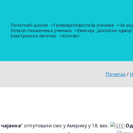
Почетна
О школи
Галерија
Новости
За ученике
За ро
Успеси /такмичења ученика
Емисија „Школски одмор
Основна школа "Иво Лола Рибар"
https://ruma.rs/vesti/ulaganja-u-obrazovanje-u-rumi-se-nas
Електронски летопис
Контакт
Почетак
Н
 чајанка
“ отпутовали смо у Америку у 18. век.
Од