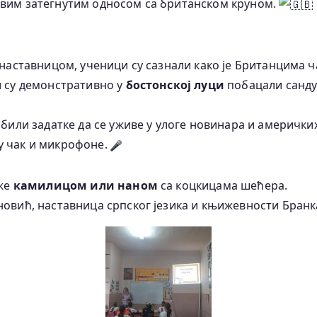
овим затегнутим односом са британском круном.
 наставницом, ученици су сазнали како је Британцима ч
и су демонстративно у
бостонској луци
побацали санду
добили задатке да се уживе у улоге новинара и америчк
у чак и микрофоне.
уже
камилицом или наном
са коцкицама шећера.
новић, наставница српског језика и књижевности Бранк