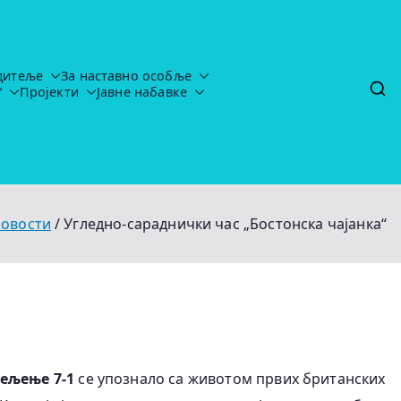
дитеље
За наставно особље
“
Пројекти
Јавне набавке
tavljaju-uredj
овости
Угледно-сараднички час „Бостонска чајанка“
ељење 7-1
се упознало са животом првих британских