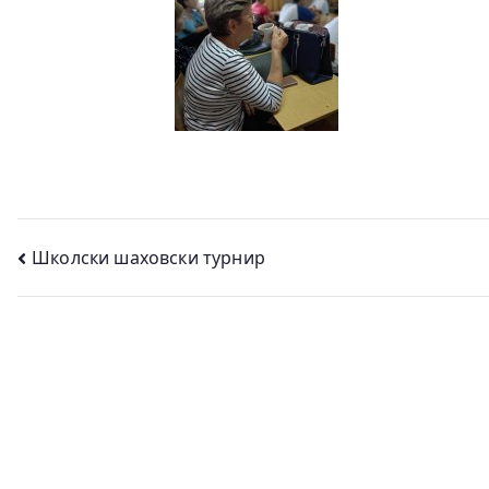
Кретање
Школски шаховски турнир
чланка