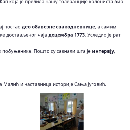
Кап која је прелила чашу толеранције колониста био
ај постао
део обавезне свакодневнице
, а самим
ке достављеног чаја
децембра 1773
. Уследио је рат
их побуњеника. Пошто су сазнали шта је
интервју
,
а Малић и наставница историје Сања Југовић.