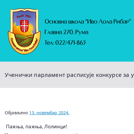
Скочи
на
садржај
Ученички парламент расписује конкурсе за 
Објављено
13. новембар 2024.
Пажња, пажња, Лолинци!