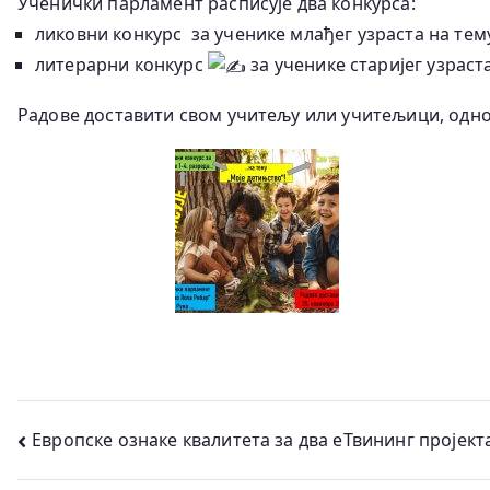
Ученички парламент расписује два конкурса:
ликовни конкурс
за ученике млађег узраста на тему
литерарни конкурс
за ученике старијег узраста
Радове доставити свом учитељу или учитељици, одно
Кретање
Европске ознаке квалитета за два еТвининг пројект
чланка