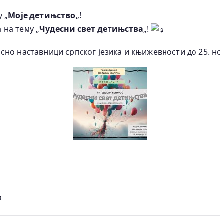
 „
Моје детињство
„!
 на тему „
Чудесни свет детињства
„!
сно наставници српског језика и књижевности до 25. н
а