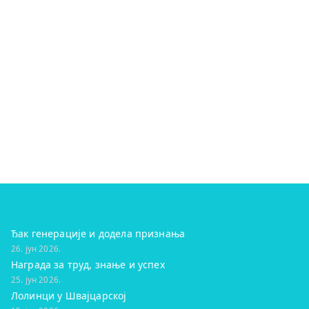
Ђак генерације и додела признања
26. јун 2026.
Награда за труд, знање и успех
25. јун 2026.
Лолинци у Швајцарској