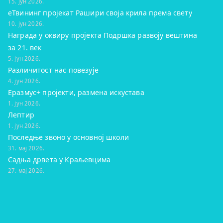
15. јун 2026.
eТвининг пројекат Рашири своја крила према свету
10. јун 2026.
Награда у оквиру пројекта Подршка развоју вештина
за 21. век
5. јун 2026.
Различитост нас повезује
4. јун 2026.
Еразмус+ пројекти, размена искустава
1. јун 2026.
Лептир
1. јун 2026.
Последње звоно у основној школи
31. мај 2026.
Садња дрвета у Краљевцима
27. мај 2026.