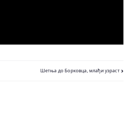
Шетња до Борковца, млађи узраст