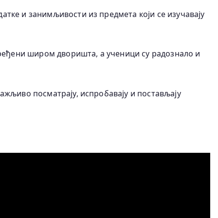
датке и занимљивости из предмета који се изучавају
ређени широм дворишта, а ученици су радознало и
пажљиво посматрају, испробавају и постављају