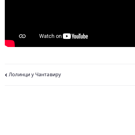
Кретање
Лолинци у Чантавиру
чланка