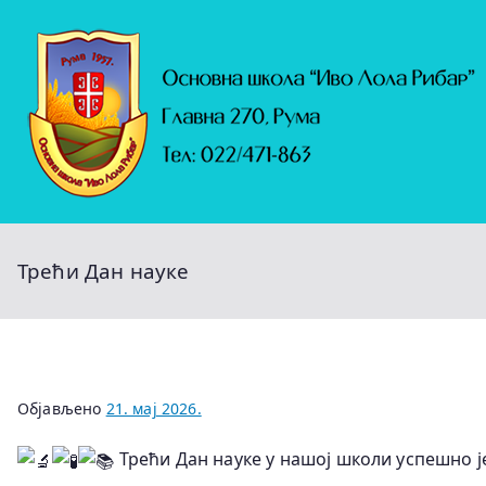
Скочи
на
садржај
Трећи Дан науке
Објављено
21. мај 2026.
Трећи Дан науке у нашој школи успешно ј