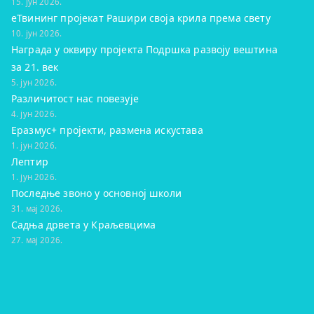
15. јун 2026.
eТвининг пројекат Рашири своја крила према свету
10. јун 2026.
Награда у оквиру пројекта Подршка развоју вештина
за 21. век
5. јун 2026.
Различитост нас повезује
4. јун 2026.
Еразмус+ пројекти, размена искустава
1. јун 2026.
Лептир
1. јун 2026.
Последње звоно у основној школи
31. мај 2026.
Садња дрвета у Краљевцима
27. мај 2026.