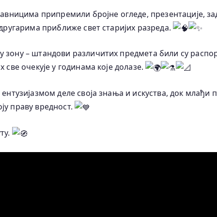
ставницима припремили бројне огледе, презентације, за
м другарима приближе свет старијих разреда.
у зону – штандови различитих предмета били су распо
х све очекује у годинама које долазе.
 ентузијазмом деле своја знања и искуства, док млађи 
ју праву вредност.
ту.