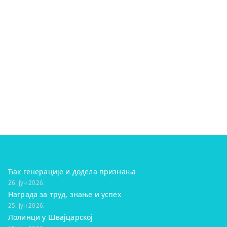
Ђак генерације и додела признања
26. јун 2026.
Награда за труд, знање и успех
25. јун 2026.
Лолинци у Швајцарској