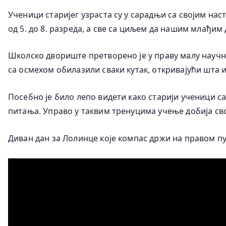
Ученици старијег узраста су у сарадњи са својим на
од 5. до 8. разреда, а све са циљем да нашим млађи
Школско двориште претворено је у праву малу научн
са осмехом обилазили сваки кутак, откривајући шта и
Посебно је било лепо видети како старији ученици са
питања. Управо у таквим тренуцима учење добија сво
Диван дан за Лолинце које компас држи на правом пу