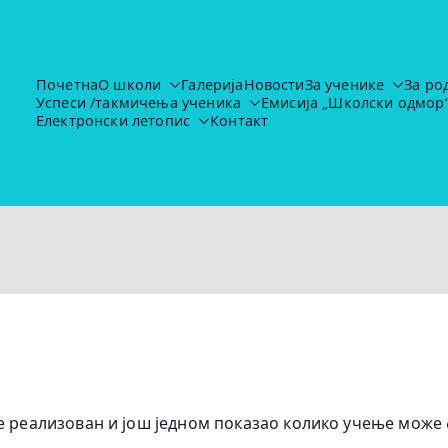
Почетна
О школи
Галерија
Новости
За ученике
За ро
Успеси /такмичења ученика
Емисија „Школски одмор
Основна школа "Иво Лола Рибар"
https://ruma.rs/vesti/ulaganja-u-obrazovanje-u-rumi-se-nas
Електронски летопис
Контакт
е реализован и још једном показао колико учење може