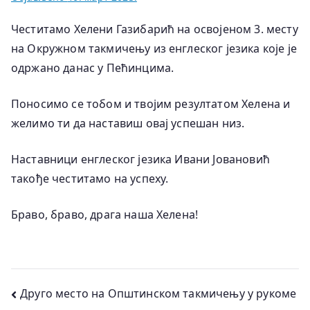
Честитамо Хелени Газибарић на освојеном 3. месту
на Окружном такмичењу из енглеског језика које је
одржано данас у Пећинцима.
Поносимо се тобом и твојим резултатом Хелена и
желимо ти да наставиш овај успешан низ.
Наставници енглеског језика Ивани Јовановић
такође честитамо на успеху.
Браво, браво, драга наша Хелена!
Кретање
Друго место на Општинском такмичењу у рукоме