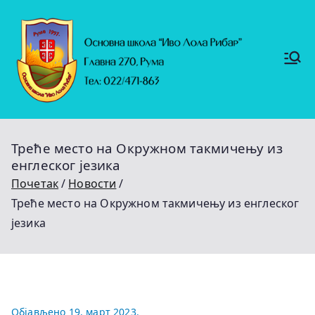
Скочи
на
садржај
Основ
https://
на
ruma.r
s/vesti/
школ
ulagan
а
ja-u-
"Иво
obrazo
Лола
vanje-
Рибар
u-
"
rumi-
Треће место на Окружном такмичењу из
se-
nastavl
енглеског језика
jaju-
uredj
Почетак
Новости
Треће место на Окружном такмичењу из енглеског
језика
Објављено
19. март 2023.