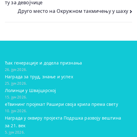
ту за девојчице
чланка
Друго место на Окружном такмичењу у шаху
Ђак генерације и додела признања
26. јун 2026.
Награда за труд, знање и успех
25. јун 2026.
Лолинци у Швајцарској
15. јун 2026.
eТвининг пројекат Рашири своја крила према свету
10. јун 2026.
Награда у оквиру пројекта Подршка развоју вештина
за 21. век
5. јун 2026.