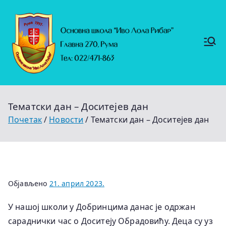
Скочи
на
садржај
Основ
https://
на
ruma.r
s/vesti/
школ
ulagan
а
ja-u-
"Иво
obrazo
Лола
vanje-
Рибар
u-
"
rumi-
Тематски дан – Доситејев дан
se-
nastavl
Почетак
Новости
Тематски дан – Доситејев дан
jaju-
uredj
Објављено
21. април 2023.
У нашој школи у Добринцима данас је одржан
сараднички час о Доситеју Обрадовићу. Деца су уз