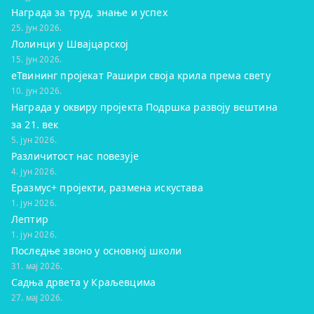
Награда за труд, знање и успех
25. јун 2026.
Лолинци у Швајцарској
15. јун 2026.
eТвининг пројекат Рашири своја крила према свету
10. јун 2026.
Награда у оквиру пројекта Подршка развоју вештина
за 21. век
5. јун 2026.
Различитост нас повезује
4. јун 2026.
Еразмус+ пројекти, размена искустава
1. јун 2026.
Лептир
1. јун 2026.
Последње звоно у основној школи
31. мај 2026.
Садња дрвета у Краљевцима
27. мај 2026.