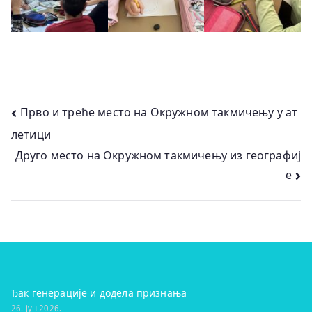
Кретање
Прво и треће место на Окружном такмичењу у ат
летици
чланка
Друго место на Окружном такмичењу из географиј
е
Ђак генерације и додела признања
26. јун 2026.