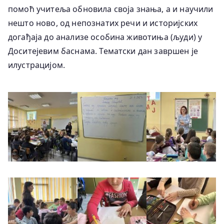
помоћ учитеља обновила своја знања, а и научили
нешто ново, од непознатих речи и историјских
догађаја до анализе особина животиња (људи) у
Доситејевим баснама. Тематски дан завршен је
илустрацијом.