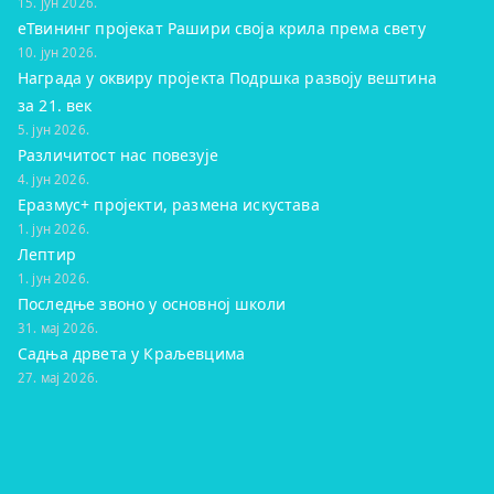
15. јун 2026.
eТвининг пројекат Рашири своја крила према свету
10. јун 2026.
Награда у оквиру пројекта Подршка развоју вештина
за 21. век
5. јун 2026.
Различитост нас повезује
4. јун 2026.
Еразмус+ пројекти, размена искустава
1. јун 2026.
Лептир
1. јун 2026.
Последње звоно у основној школи
31. мај 2026.
Садња дрвета у Краљевцима
27. мај 2026.