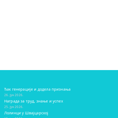
Ђак генерације и додела признања
26. јун 2026.
Награда за труд, знање и успех
25. јун 2026.
Лолинци у Швајцарској