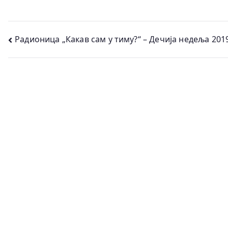
Кретање
Радионица „Какав сам у тиму?“ – Дечија недеља 2019
чланка