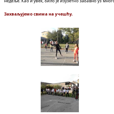
недеље. Као и увек, било је изузетно забавно уз мно
Захваљујемо свима на учешћу.