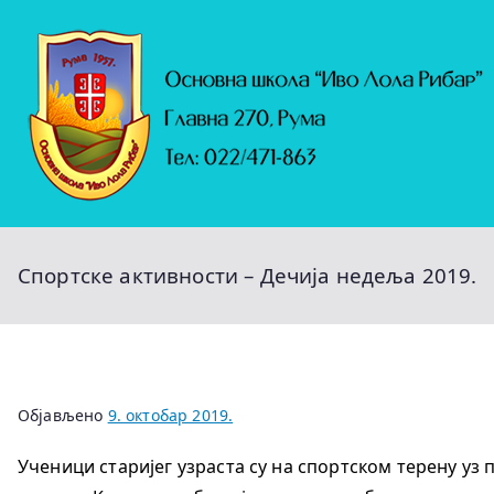
Скочи
на
садржај
Спортске активности – Дечија недеља 2019.
Објављено
9. октобар 2019.
Ученици старијег узраста су на спортском терену у