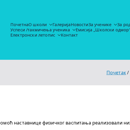
Почетна
О школи
Галерија
Новости
За ученике
За ро
Успеси /такмичења ученика
Емисија „Школски одмор
Основна школа "Иво Лола Рибар"
https://ruma.rs/vesti/ulaganja-u-obrazovanje-u-rumi-se-nas
Електронски летопис
Контакт
Почетак
з помоћ наставнице физичког васпитања реализовали ни