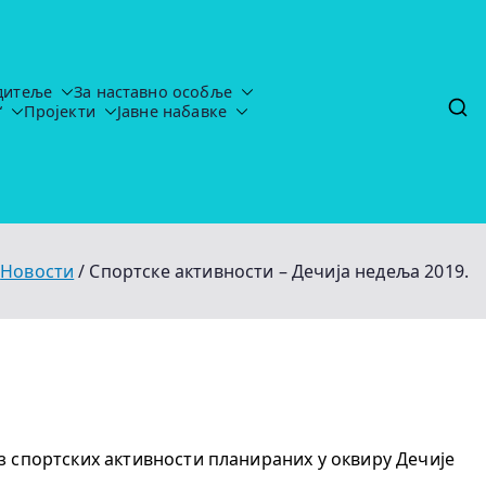
дитеље
За наставно особље
“
Пројекти
Јавне набавке
tavljaju-uredj
Новости
Спортске активности – Дечија недеља 2019.
з спортских активности планираних у оквиру Дечије