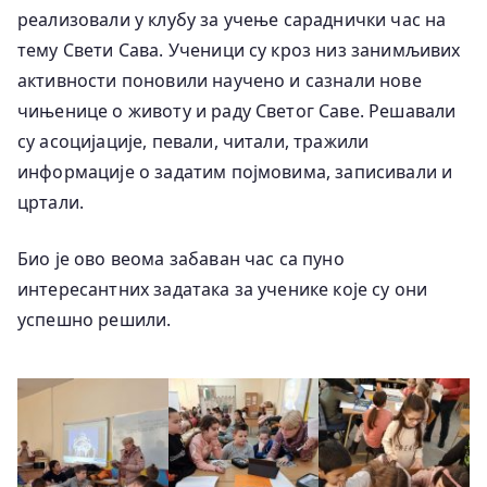
реализовали у клубу за учење сараднички час на
тему Свети Сава. Ученици су кроз низ занимљивих
активности поновили научено и сазнали нове
чињенице о животу и раду Светог Саве. Решавали
су асоцијације, певали, читали, тражили
информације о задатим појмовима, записивали и
цртали.
Био је ово веома забаван час са пуно
интересантних задатака за ученике које су они
успешно решили.