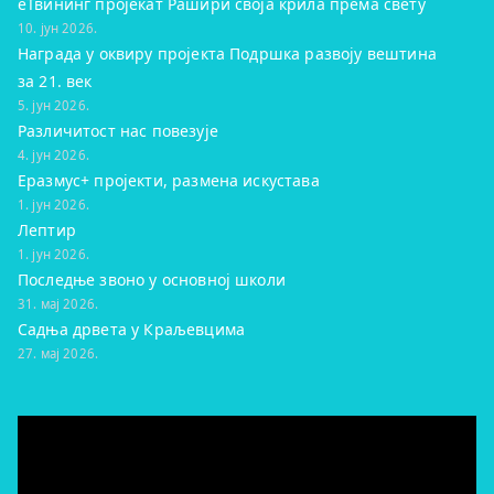
eТвининг пројекат Рашири своја крила према свету
10. јун 2026.
Награда у оквиру пројекта Подршка развоју вештина
за 21. век
5. јун 2026.
Различитост нас повезује
4. јун 2026.
Еразмус+ пројекти, размена искустава
1. јун 2026.
Лептир
1. јун 2026.
Последње звоно у основној школи
31. мај 2026.
Садња дрвета у Краљевцима
27. мај 2026.