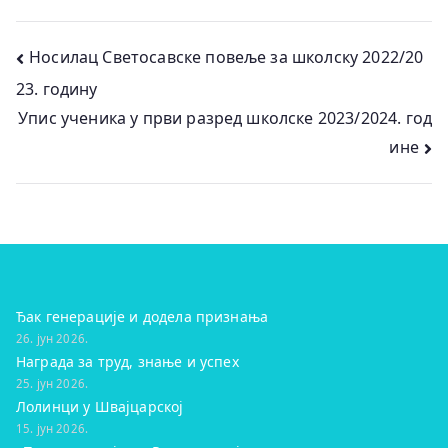
Кретање
Носилац Светосавске повеље за школску 2022/20
23. годину
чланка
Упис ученика у први разред школске 2023/2024. год
ине
Ђак генерације и додела признања
26. јун 2026.
Награда за труд, знање и успех
25. јун 2026.
Лолинци у Швајцарској
15. јун 2026.