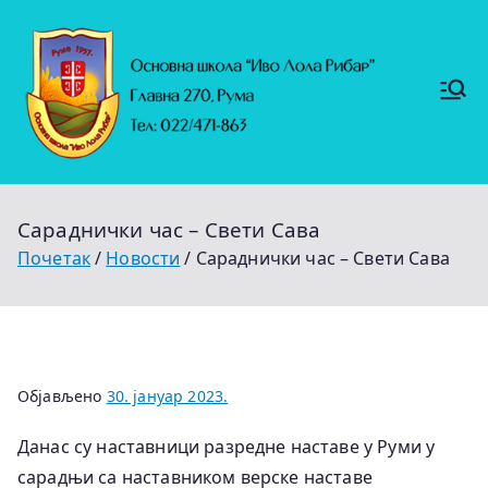
Скочи
на
садржај
Основ
https://
на
ruma.r
s/vesti/
школ
ulagan
а
ja-u-
"Иво
obrazo
Лола
vanje-
Рибар
u-
"
rumi-
Сараднички час – Свети Сава
se-
nastavl
Почетак
Новости
Сараднички час – Свети Сава
jaju-
uredj
Објављено
30. јануар 2023.
Данас су наставници разредне наставе у Руми у
сарадњи са наставником верске наставе