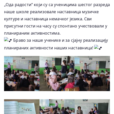
„Ода радости“ који су са ученицима шестог разреда
наше школе реализовале наставница музичке
културе и наставница немачког језика. Сви
присутни гости на часу су спонтано учествовали у
планираним активностима.
Браво за наше ученике и за сјајну реализацију
планираних активности наших наставница!