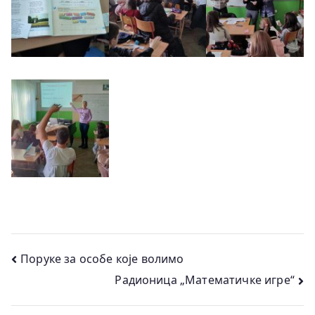
Кретање
Поруке за особе које волимо
Радионица „Математичке игре“
чланка