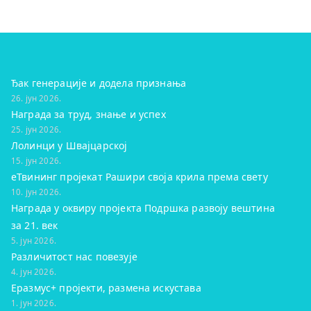
Ђак генерације и додела признања
26. јун 2026.
Награда за труд, знање и успех
25. јун 2026.
Лолинци у Швајцарској
15. јун 2026.
eТвининг пројекат Рашири своја крила према свету
10. јун 2026.
Награда у оквиру пројекта Подршка развоју вештина
за 21. век
5. јун 2026.
Различитост нас повезује
4. јун 2026.
Еразмус+ пројекти, размена искустава
1. јун 2026.