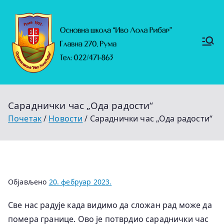
Скочи
на
садржај
Основ
https://
на
ruma.r
s/vesti/
школ
ulagan
а
ja-u-
"Иво
obrazo
Лола
vanje-
Рибар
u-
"
rumi-
Сараднички час „Ода радости“
se-
nastavl
Почетак
Новости
Сараднички час „Ода радости“
jaju-
uredj
Објављено
20. фебруар 2023.
Све нас радује када видимо да сложан рад може да
помера границе. Ово је потврдио сараднички час