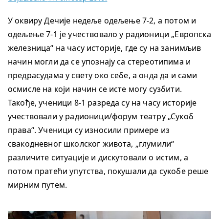
У оквиру Дечије недеље одељење 7-2, а потом и
одељење 7-1 је учествовало у радионици „Европска
железница“ на часу историје, где су на занимљив
начин могли да се упознају са стереотипима и
предрасудама у свету око себе, а онда да и сами
осмисле на који начин се исте могу сузбити.
Такође, ученици 8-1 разреда су на часу историје
учествовали у радионици/форум театру „Сукоб
права“. Ученици су износили примере из
свакодневног школског живота, „глумили“
различите ситуације и дискутовали о истим, а
потом пратећи упутства, покушали да сукобе реше
мирним путем.