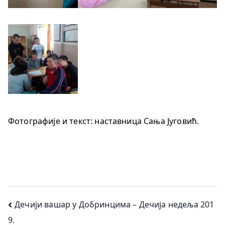
Фотографије и текст: наставница Сања Југовић.
Кретање
Дечији вашар у Добринцима – Дечија недеља 201
9.