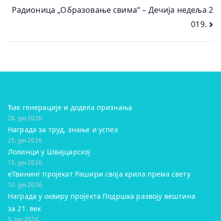
чланка
Радионица „Образовање свима“ – Дечија недеља 2
019.
Ђак генерације и додела признања
26. јун 2026.
Награда за труд, знање и успех
25. јун 2026.
Лолинци у Швајцарској
15. јун 2026.
eТвининг пројекат Рашири своја крила према свету
10. јун 2026.
Награда у оквиру пројекта Подршка развоју вештина
за 21. век
5. јун 2026.