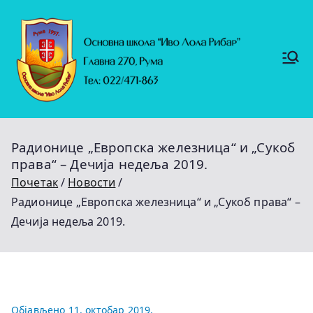
Скочи
на
садржај
Основ
https://
на
ruma.r
s/vesti/
школ
ulagan
а
ja-u-
"Иво
obrazo
Лола
vanje-
Рибар
u-
"
rumi-
Радионице „Европска железница“ и „Сукоб
se-
nastavl
права“ – Дечија недеља 2019.
jaju-
uredj
Почетак
Новости
Радионице „Европска железница“ и „Сукоб права“ –
Дечија недеља 2019.
Објављено
11. октобар 2019.