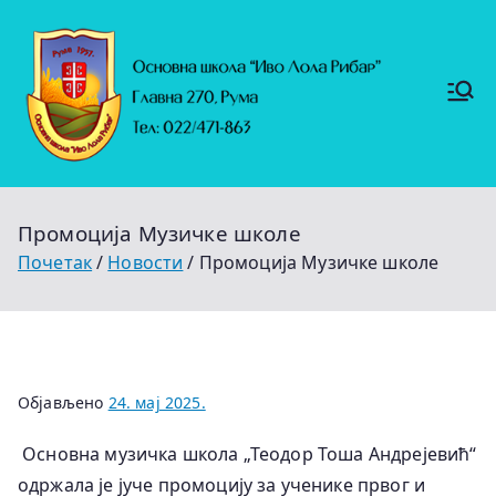
Скочи
на
садржај
Основ
https://
на
ruma.r
s/vesti/
школ
ulagan
а
ja-u-
"Иво
obrazo
Лола
vanje-
Рибар
u-
"
rumi-
Промоција Музичке школе
se-
nastavl
Почетак
Новости
Промоција Музичке школе
jaju-
uredj
Објављено
24. мај 2025.
Основна музичка школа „Теодор Тоша Андрејевић“
одржала је јуче промоцију за ученике првог и