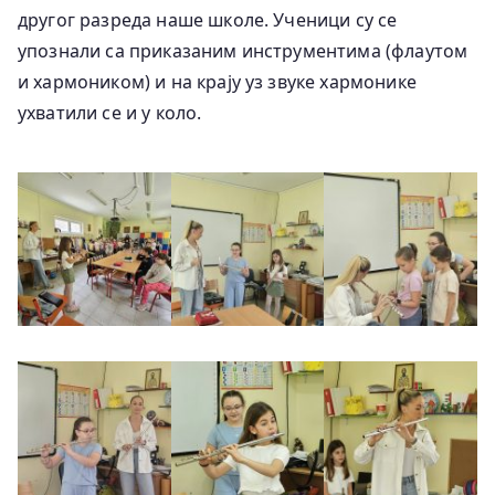
другог разреда наше школе. Ученици су се
упознали са приказаним инструментима (флаутом
и хармоником) и на крају уз звуке хармонике
ухватили се и у коло.