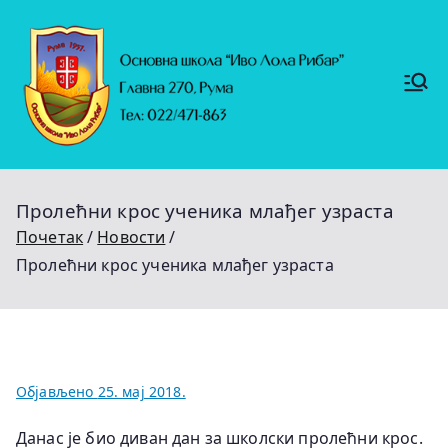
Скочи
на
садржај
Основ
https://
на
ruma.r
s/vesti/
школ
ulagan
а
ja-u-
"Иво
obrazo
Лола
vanje-
Рибар
u-
"
rumi-
Пролећни крос ученика млађег узраста
se-
nastavl
Почетак
Новости
jaju-
uredj
Пролећни крос ученика млађег узраста
Објављено
25. мај 2018.
Данас је био диван дан за школски пролећни крос.