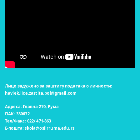
Лице задужено за заштиту података о личности:
havlek.lice.zastita.pol@gmail.com
Адреса: Главна 270, Рума
ПАК: 330632
Тел/Факс: 022/ 471-863
Е-пошта:
skola@osilrruma.edu.rs