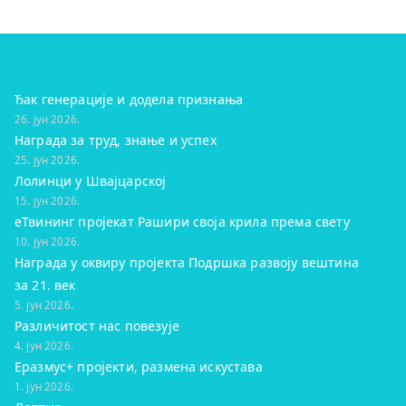
Ђак генерације и додела признања
26. јун 2026.
Награда за труд, знање и успех
25. јун 2026.
Лолинци у Швајцарској
15. јун 2026.
eТвининг пројекат Рашири своја крила према свету
10. јун 2026.
Награда у оквиру пројекта Подршка развоју вештина
за 21. век
5. јун 2026.
Различитост нас повезује
4. јун 2026.
Еразмус+ пројекти, размена искустава
1. јун 2026.