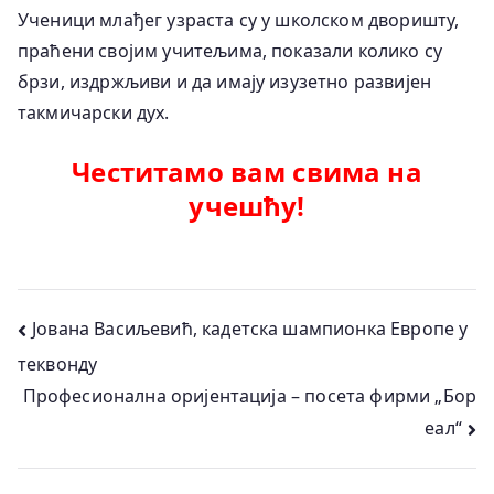
Ученици млађег узраста су у школском дворишту,
праћени својим учитељима, показали колико су
брзи, издржљиви и да имају изузетно развијен
такмичарски дух.
Честитамо вам свима на
учешћу!
Кретање
Јована Васиљевић, кадетска шампионка Европе у
теквонду
чланка
Професионална оријентација – посета фирми „Бор
еал“