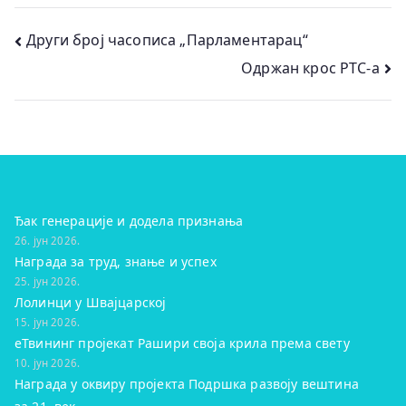
Кретање
Други број часописа „Парламентарац“
Одржан крос РТС-а
чланка
Ђак генерације и додела признања
26. јун 2026.
Награда за труд, знање и успех
25. јун 2026.
Лолинци у Швајцарској
15. јун 2026.
eТвининг пројекат Рашири своја крила према свету
10. јун 2026.
Награда у оквиру пројекта Подршка развоју вештина