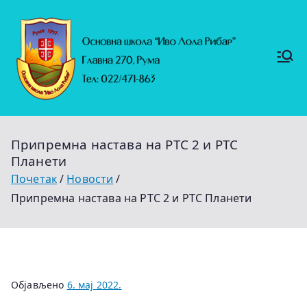
Скочи
на
садржај
Основ
https://
на
ruma.r
s/vesti/
школ
ulagan
а
ja-u-
"Иво
obrazo
Лола
vanje-
Рибар
u-
"
rumi-
Припремна настава на РТС 2 и РТС
se-
nastavl
Планети
jaju-
uredj
Почетак
Новости
Припремна настава на РТС 2 и РТС Планети
Објављено
6. мај 2022.