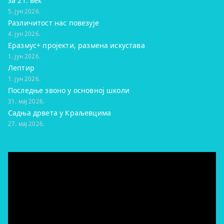
за 21. век
5. јун 2026.
Различитост нас повезује
4. јун 2026.
Еразмус+ пројекти, размена искустава
1. јун 2026.
Лептир
1. јун 2026.
Последње звоно у основној школи
31. мај 2026.
Садња дрвета у Краљевцима
27. мај 2026.