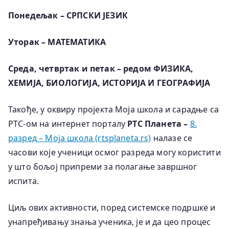
Понедељак – СРПСКИ ЈЕЗИК
Уторак – МАТЕМАТИКА
Среда, четвртак и петак – редом ФИЗИКА,
ХЕМИЈА, БИОЛОГИЈА, ИСТОРИЈА И ГЕОГРАФИЈА
Такође, у оквиру пројекта Моја школа и сарадње са
РТС-ом на интернет порталу
РТС Планета –
8.
разред – Moja школа (rtsplaneta.rs)
налазе се
часови које ученици осмог разреда могу користити
у што бољој припреми за полагање завршног
испита.
Ц
иљ ових активности, поред системске подршке и
унапређивању знања ученика, је и да цео процес