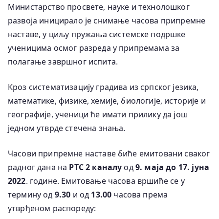
Министарство просвете, науке и технолошког
развоја иницирало је снимање часова припремне
наставе,
у циљу пружања системске подршке
ученицима осмог разреда у припремама за
полагање
завршног испита.
Кроз систематизацију градива из српског језика,
математике, физике, хемије, биологије, историје и
географије, ученици ће имати прилику да још
једном утврде стечена знања.
Часови
припремне наставе биће емитовани
сваког
радног дана
на
РТС 2 каналу
од
9. маја до 17. јуна
2022
. године. Емитовање часова вршиће се у
термину од
9.30
и од
13.00
часова према
утврђеном распореду: