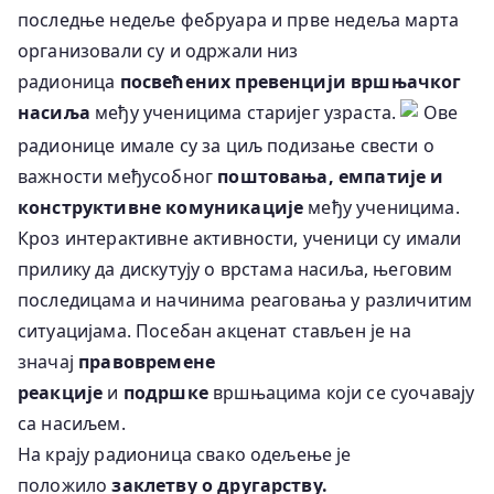
последње недеље фебруара и прве недеља марта
организовали су и одржали низ
радионица
посвећених превенцији вршњачког
насиља
међу ученицима старијег узраста.
Ове
радионице имале су за циљ подизање свести о
важности међусобног
поштовања, емпатије и
конструктивне комуникације
међу ученицима.
Кроз интерактивне активности, ученици су имали
прилику да дискутују о врстама насиља, његовим
последицама и начинима реаговања у различитим
ситуацијама. Посебан акценат стављен је на
значај
правовремене
реакције
и
подршке
вршњацима који се суочавају
са насиљем.
На крају радионица свако одељење је
положило
заклетву о другарству.