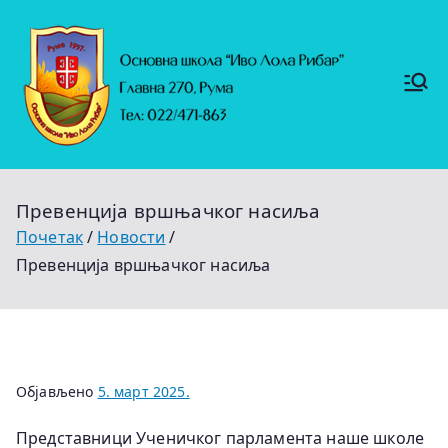
Скочи
на
садржај
Основ
https://
на
ruma.r
s/vesti/
школ
ulagan
а
ja-u-
"Иво
obrazo
Лола
vanje-
Рибар
u-
"
rumi-
Превенција вршњачког насиља
se-
nastavl
Почетак
Новости
jaju-
uredj
Превенција вршњачког насиља
Објављено
5. март 2025.
Представници Ученичког парламента наше школе