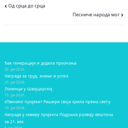
Кретање
Од срца до срца
Песниче народа мог
чланка
Ђак генерације и додела признања
26. јун 2026.
Награда за труд, знање и успех
25. јун 2026.
Лолинци у Швајцарској
15. јун 2026.
eТвининг пројекат Рашири своја крила према свету
10. јун 2026.
Награда у оквиру пројекта Подршка развоју вештина
за 21. век
5. јун 2026.