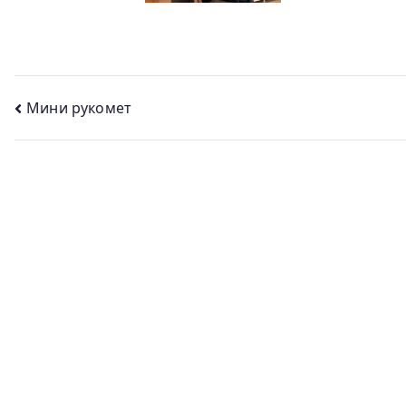
Кретање
Мини рукомет
чланка