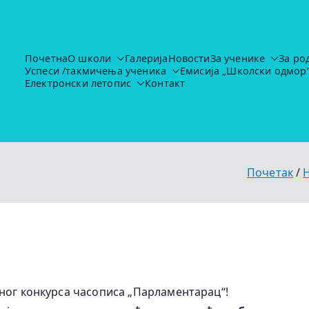
Почетна
О школи
Галерија
Новости
За ученике
За ро
Успеси /такмичења ученика
Емисија „Школски одмор
Основна школа "Иво Лола Рибар"
https://ruma.rs/vesti/ulaganja-u-obrazovanje-u-rumi-se-nas
Електронски летопис
Контакт
Почетак
ног конкурса часописа „Парламентарац“!