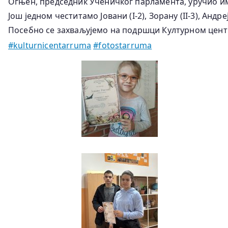
Огњен, председник Ученичког парламента, уручио и
Још једном честитамо Јовани (I-2), Зорану (II-3), Андреју 
Посебно се захваљујемо на подршци Културном центру 
#kulturnicentarruma
#fotostarruma