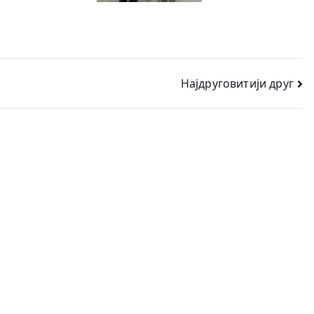
Најдруговитији друг