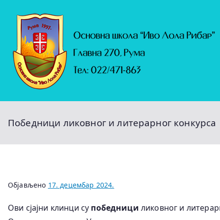
Скочи
на
садржај
Победници ликовног и литерарног конкурса
Објављено
17. децембар 2024.
Ови сјајни клинци су
победници
ликовног и литерар