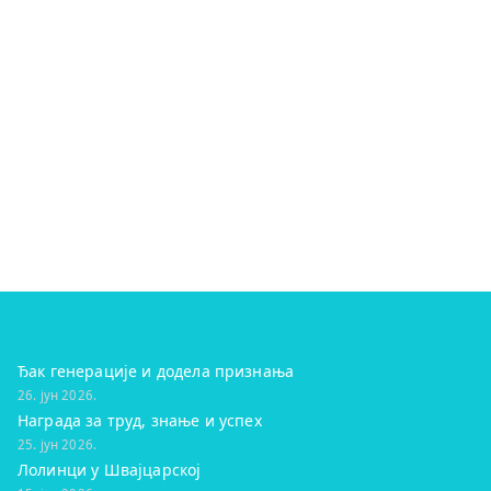
Ђак генерације и додела признања
26. јун 2026.
Награда за труд, знање и успех
25. јун 2026.
Лолинци у Швајцарској