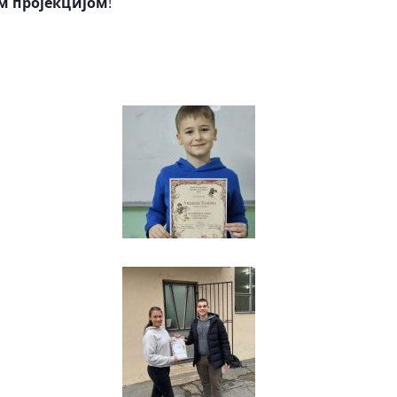
м пројекцијом
!