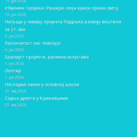
15. јун 2026.
eТвининг пројекат Рашири своја крила према свету
10. јун 2026.
Награда у оквиру пројекта Подршка развоју вештина
за 21. век
5. јун 2026.
Различитост нас повезује
4. јун 2026.
Еразмус+ пројекти, размена искустава
1. јун 2026.
Лептир
1. јун 2026.
Последње звоно у основној школи
31. мај 2026.
Садња дрвета у Краљевцима
27. мај 2026.