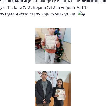
м је
похвалнице
, а такође су и награђени
биоскопско
(I-1), Лани (V-2), Бојани (VI-2) и Анђели (VIII-1)!
Рума и Фото стару, који су увек уз нас.