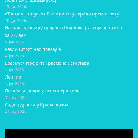
15. јун 2026.
eТвининг пројекат Рашири своја крила према свету
10. јун 2026.
Награда у оквиру пројекта Подршка развоју вештина
за 21. век
5. јун 2026.
Различитост нас повезује
4. јун 2026.
Еразмус+ пројекти, размена искустава
1. јун 2026.
Лептир
1. јун 2026.
Последње звоно у основној школи
31. мај 2026.
Садња дрвета у Краљевцима
27. мај 2026.