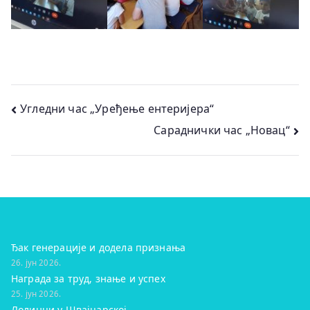
Кретање
Угледни час „Уређење ентеријера“
Сараднички час „Новац“
чланка
Ђак генерације и додела признања
26. јун 2026.
Награда за труд, знање и успех
25. јун 2026.
Лолинци у Швајцарској