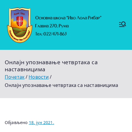
Скочи
на
садржај
Основ
https://
на
ruma.r
s/vesti/
школ
ulagan
а
ja-u-
"Иво
obrazo
Лола
vanje-
Рибар
u-
"
rumi-
Онлајн упознавање четвртака са
se-
nastavl
наставницима
jaju-
uredj
Почетак
Новости
Онлајн упознавање четвртака са наставницима
Објављено
18. јун 2021.