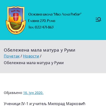
Скочи
на
садржај
Основ
https://
на
ruma.r
s/vesti/
школ
ulagan
а
ja-u-
"Иво
obrazo
Лола
vanje-
Рибар
u-
"
rumi-
Обележена мала матура у Руми
se-
nastavl
Почетак
Новости
jaju-
uredj
Обележена мала матура у Руми
Објављено
16. јун 2020.
Ученици IV-1 и учитељ Милорад Марковић