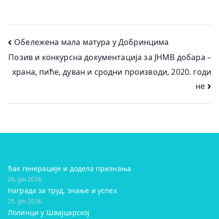
Кретање
Обележена мала матура у Добринцима
Позив и конкурсна документација за ЈНМВ добара –
чланка
храна, пиће, дуван и сродни производи, 2020. годи
не
Ђак генерације и додела признања
26. јун 2026.
Награда за труд, знање и успех
25. јун 2026.
Лолинци у Швајцарској