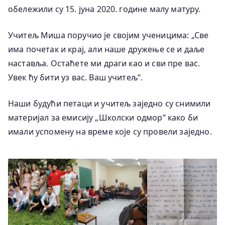
обележили су 15. јуна 2020. године малу матуру.
Учитељ Миша поручио је својим ученицима: „Све
има почетак и крај, али наше дружење се и даље
наставља. Остаћете ми драги као и сви пре вас.
Увек ћу бити уз вас. Ваш учитељ“.
Наши будући петаци и учитељ заједно су снимили
материјал за емисију „Школски одмор“ како би
имали успомену на време које су провели заједно.