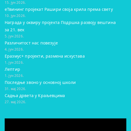
15. јун 2026.
eТвининг пројекат Рашири своја крила према свету
10. јун 2026.
Награда у оквиру пројекта Подршка развоју вештина
за 21. век
5. јун 2026.
Различитост нас повезује
4. јун 2026.
Еразмус+ пројекти, размена искустава
1. јун 2026.
Лептир
1. јун 2026.
Последње звоно у основној школи
31. мај 2026.
Садња дрвета у Краљевцима
27. мај 2026.