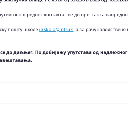
путем непосредног контакта све до престанка ванредно
нску пошту школе
ilrskola@mts.rs
, a за рачуноводствене
е се до даљњег. По добијању упутстава од надлежн
бавештавања.