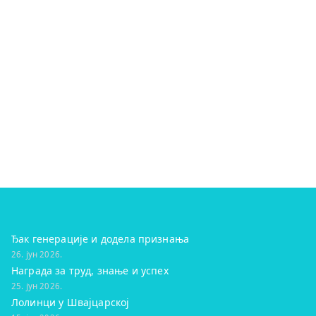
Ђак генерације и додела признања
26. јун 2026.
Награда за труд, знање и успех
25. јун 2026.
Лолинци у Швајцарској