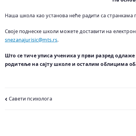
Наша школа као установа неће радити са странкама 
Своје поднеске школи можете доставити на електро
snezanajurisic@mts.rs
.
Што се тиче уписа ученика у први разред одлаж
родитеље на сајту школе и осталим облицима о
Кретање
Савети психолога
чланка