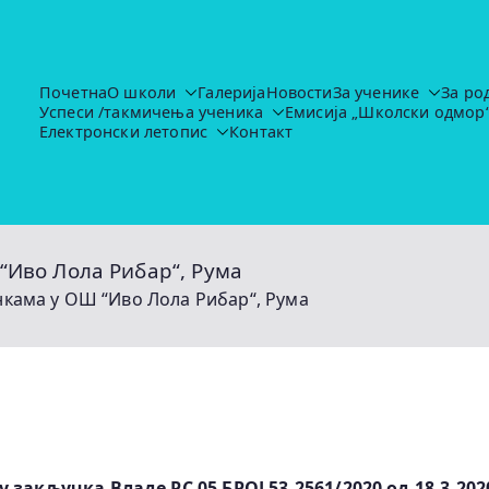
Почетна
О школи
Галерија
Новости
За ученике
За ро
Успеси /такмичења ученика
Емисија „Школски одмор
Основна школа "Иво Лола Рибар"
https://ruma.rs/vesti/ulaganja-u-obrazovanje-u-rumi-se-nas
Електронски летопис
Контакт
“Иво Лола Рибар“, Рума
нкама у ОШ “Иво Лола Рибар“, Рума
у закључка Владе РС 05 БРОЈ 53-2561/2020 од 18.3.202