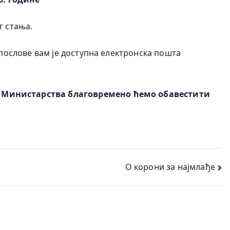
г стања.
 послове вам је доступна електронска пошта
ог Министарства благовремено ћемо обавестити
О корони за најмлађе