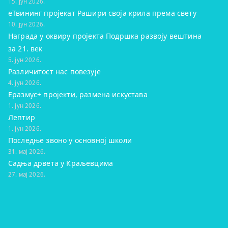
15. јун 2026.
eТвининг пројекат Рашири своја крила према свету
10. јун 2026.
Награда у оквиру пројекта Подршка развоју вештина
за 21. век
5. јун 2026.
Различитост нас повезује
4. јун 2026.
Еразмус+ пројекти, размена искустава
1. јун 2026.
Лептир
1. јун 2026.
Последње звоно у основној школи
31. мај 2026.
Садња дрвета у Краљевцима
27. мај 2026.