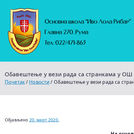
Скочи
на
садржај
Обавештење у вези рада са странкама у ОШ 
Почетак
Новости
Обавештење у вези рада са стра
Објављено
20. март 2020.
На основ