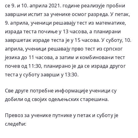
се 9. и 10. априла 2021. године реализује пробни
завршни испит за ученике осмог разреда. У петак,
9. априла, ученици решавају тест из математике,
израда теста почиње у 13 часова, а планирани
завршетак израде теста је у 15 часова. У суботу, 10.
априла, ученици решавају прво тест из српског
језика до 11 часова, а затим и комбиновани тест
почев од 11:30, планирано је да се израда другог
теста у суботу заврши у 13:30.
Све друге потребне информације ученици су
добили од својих одељењских старешина.
Превоз за ученике путнике у петак и суботу је
следећи: