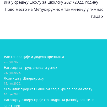
ика у средњу школу за школску 2021/2022. годину
Прво место на Међуокружном такмичењу у гимнас
тици
Ђак генерације и додела признања
26. јун 2026.
Награда за труд, знање и успех
25. јун 2026.
Лолинци у Швајцарској
15. јун 2026.
eТвининг пројекат Рашири своја крила према свету
10. јун 2026.
Награда у оквиру пројекта Подршка развоју вештина
за 21. век