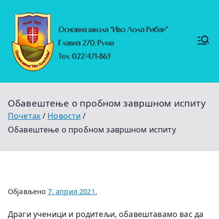
Скочи
на
садржај
Основ
https://
на
ruma.r
s/vesti/
школ
ulagan
а
ja-u-
"Иво
obrazo
Лола
vanje-
Рибар
u-
"
rumi-
Обавештење о пробном завршном испиту
se-
nastavl
Почетак
Новости
jaju-
uredj
Обавештење о пробном завршном испиту
Објављено
7. април 2021.
Драги ученици и родитељи, обавештавамо вас да