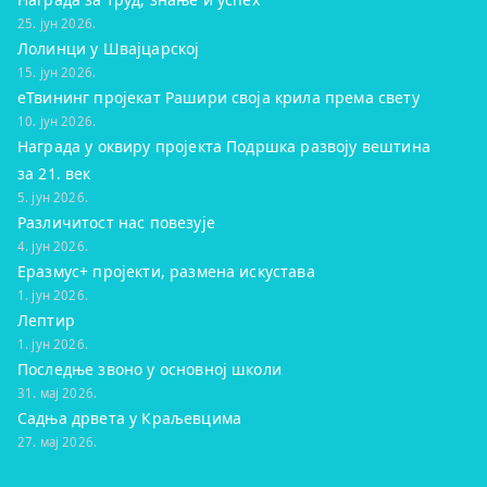
25. јун 2026.
Лолинци у Швајцарској
15. јун 2026.
eТвининг пројекат Рашири своја крила према свету
10. јун 2026.
Награда у оквиру пројекта Подршка развоју вештина
за 21. век
5. јун 2026.
Различитост нас повезује
4. јун 2026.
Еразмус+ пројекти, размена искустава
1. јун 2026.
Лептир
1. јун 2026.
Последње звоно у основној школи
31. мај 2026.
Садња дрвета у Краљевцима
27. мај 2026.