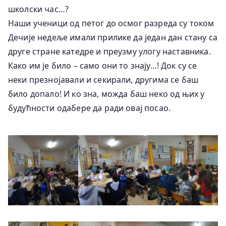
школски час…?
Наши ученици од петог до осмог разреда су током
Дечије недеље имали прилике да један дан стану са
друге стране катедре и преузму улогу наставника.
Како им је било – само они то знају…! Док су се
неки презнојавали и секирали, другима се баш
било допало! И ко зна, можда баш неко од њих у
будућности одабере да ради овај посао.