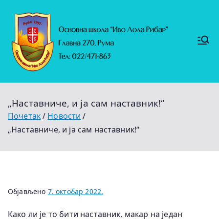
Скочи
на
садржај
Основ
https://
на
ruma.r
s/vesti/
школ
ulagan
а
ja-u-
"Иво
obrazo
Лола
vanje-
Рибар
u-
"
rumi-
„Наставниче, и ја сам наставник!“
se-
nastavl
Почетак
Новости
jaju-
uredj
„Наставниче, и ја сам наставник!“
Објављено
7. октобар 2022.
Како ли је то бити наставник, макар на један