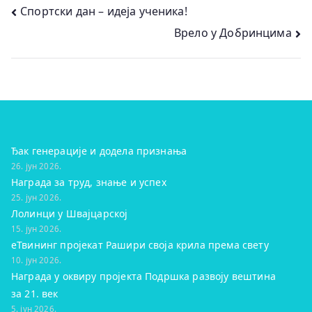
Кретање
Спортски дан – идеја ученика!
Врело у Добринцима
чланка
Ђак генерације и додела признања
26. јун 2026.
Награда за труд, знање и успех
25. јун 2026.
Лолинци у Швајцарској
15. јун 2026.
eТвининг пројекат Рашири своја крила према свету
10. јун 2026.
Награда у оквиру пројекта Подршка развоју вештина
за 21. век
5. јун 2026.