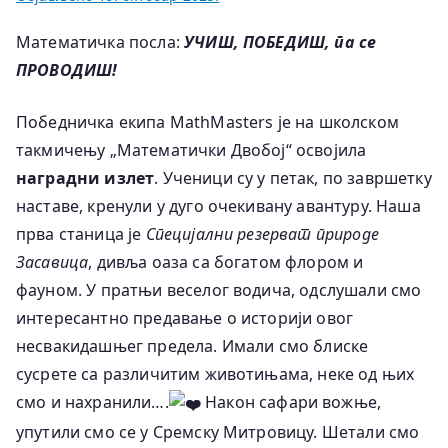
Математичка посла:
УЧИШ, ПОБЕДИШ, па се
ПРОВОДИШ!
Победничка екипа MathMasters је на школском
такмичењу „Математички Двобој“ освојила
наградни излет
. Ученици су у петак, по завршетку
наставе, кренули у дуго очекивану авантуру. Наша
прва станица је
Специјални резерват природе
Засавица
, дивља оаза са богатом флором и
фауном. У пратњи веселог водича, одслушали смо
интересантно предавање о историји овог
несвакидашњег предела. Имали смо блиске
сусрете са различитим животињама, неке од њих
смо и нахранили….
Након сафари вожње,
упутили смо се у Сремску Митровицу. Шетали смо