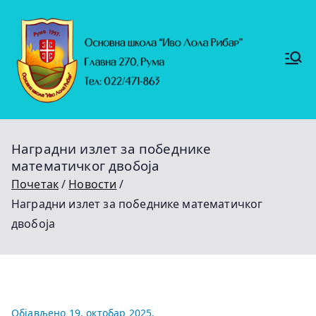
Скочи
на
садржај
Основ
https://
на
ruma.r
s/vesti/
школ
ulagan
а
ja-u-
"Иво
obrazo
Лола
vanje-
Рибар
u-
"
rumi-
Наградни излет за победнике
se-
nastavl
математичког двобоја
jaju-
uredj
Почетак
Новости
Наградни излет за победнике математичког
двобоја
Објављено
19. октобар 2025.