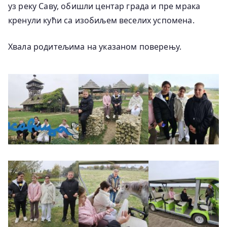
уз реку Саву, обишли центар града и пре мрака
кренули кући са изобиљем веселих успомена.
Хвала родитељима на указаном поверењу.