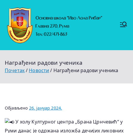
Скочи
на
садржај
Основ
https://
на
ruma.r
s/vesti/
школ
ulagan
а
ja-u-
"Иво
obrazo
Лола
vanje-
Рибар
u-
"
rumi-
Награђени радови ученика
se-
nastavl
Почетак
Новости
Награђени радови ученика
jaju-
uredj
Објављено
26. јануар 2024.
У холу Културног центра „Брана Црнчевић“ у
Руми данас је одржана изложба дечијих ликовних