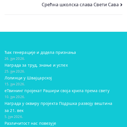
чланка
Срећна школска слава Свети Сава
Ђак генерације и додела признања
26. јун 2026.
Награда за труд, знање и успех
25. јун 2026.
Лолинци у Швајцарској
15. јун 2026.
eТвининг пројекат Рашири своја крила према свету
10. јун 2026.
Награда у оквиру пројекта Подршка развоју вештина
за 21. век
5. јун 2026.
Различитост нас повезује