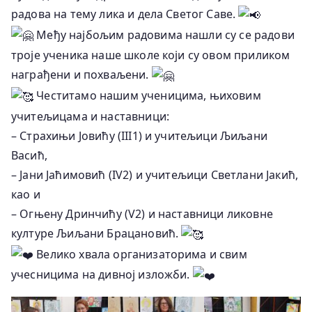
радова на тему лика и дела Светог Саве.
Међу најбољим радовима нашли су се радови
троје ученика наше школе који су овом приликом
награђени и похваљени.
Честитамо нашим ученицима, њиховим
учитељицама и наставници:
– Страхињи Јовићу (III1) и учитељици Љиљани
Васић,
– Јани Јаћимовић (IV2) и учитељици Светлани Јакић,
као и
– Огњену Дринчићу (V2) и наставници ликовне
културе Љиљани Брацановић.
Велико хвала организаторима и свим
учесницима на дивној изложби.