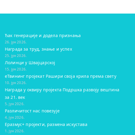
Ђак генерације и додела признања
26. јун 2026.
Награда за труд, знање и успех
25. јун 2026.
Лолинци у Швајцарској
15. јун 2026.
eТвининг пројекат Рашири своја крила према свету
10. јун 2026.
Награда у оквиру пројекта Подршка развоју вештина
за 21. век
5. јун 2026.
Различитост нас повезује
4. јун 2026.
Еразмус+ пројекти, размена искустава
1. јун 2026.