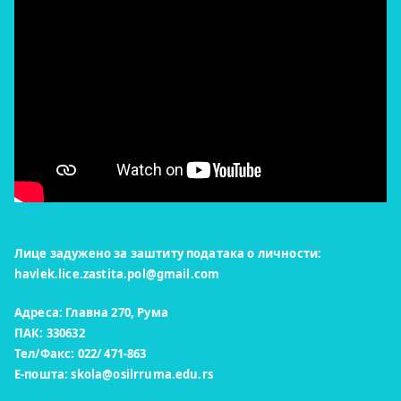
Лице задужено за заштиту података о личности:
havlek.lice.zastita.pol@gmail.com
Адреса: Главна 270, Рума
ПАК: 330632
Тел/Факс: 022/ 471-863
Е-пошта:
skola@osilrruma.edu.rs