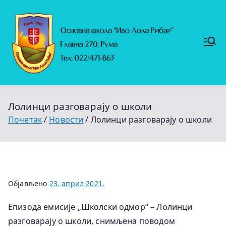
Скочи
на
садржај
Основ
https://
на
ruma.r
s/vesti/
школ
ulagan
а
ja-u-
"Иво
obrazo
Лола
vanje-
Рибар
u-
"
rumi-
Лолинци разговарају о школи
se-
nastavl
Почетак
Новости
Лолинци разговарају о школи
jaju-
uredj
Објављено
23. април 2021.
Епизода емисије „Школски одмор“ – Лолинци
разговарају о школи, снимљена поводом