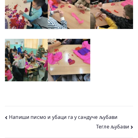
Кретање
Напиши писмо и убаци га у сандуче љубави
Тегле љубави
чланка