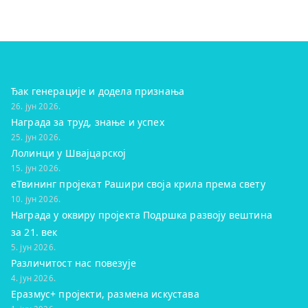
Ђак генерације и додела признања
26. јун 2026.
Награда за труд, знање и успех
25. јун 2026.
Лолинци у Швајцарској
15. јун 2026.
eТвининг пројекат Рашири своја крила према свету
10. јун 2026.
Награда у оквиру пројекта Подршка развоју вештина
за 21. век
5. јун 2026.
Различитост нас повезује
4. јун 2026.
Еразмус+ пројекти, размена искустава