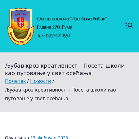
Скочи
на
садржај
Основ
https://
на
ruma.r
s/vesti/
школ
ulagan
а
ja-u-
"Иво
obrazo
Лола
vanje-
Рибар
u-
"
rumi-
Љубав кроз креативност – Посета школи
se-
nastavl
као путовање у свет осећања
jaju-
uredj
Почетак
Новости
Љубав кроз креативност – Посета школи као
путовање у свет осећања
Објављено
13. фебруар 2025.