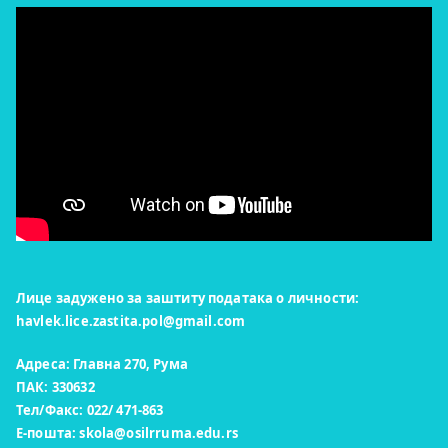
Лице задужено за заштиту података о личности:
havlek.lice.zastita.pol@gmail.com
Адреса: Главна 270, Рума
ПАК: 330632
Тел/Факс: 022/ 471-863
Е-пошта:
skola@osilrruma.edu.rs