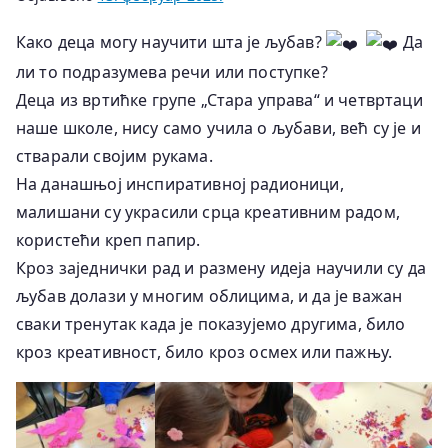
Како деца могу научити шта је љубав?
Да
ли то подразумева речи или поступке?
Деца из вртићке групе „Стара управа“ и четвртаци
наше школе, нису само учила о љубави, већ су је и
стварали својим рукама.
На данашњој инспиративној радионици,
малишани су украсили срца креативним радом,
користећи креп папир.
Кроз заједнички рад и размену идеја научили су да
љубав долази у многим облицима, и да је важан
сваки тренутак када је показујемо другима, било
кроз креативност, било кроз осмех или пажњу.