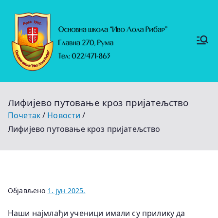
Скочи
на
садржај
Основ
https://
на
ruma.r
s/vesti/
школ
ulagan
а
ja-u-
"Иво
obrazo
Лола
vanje-
Рибар
u-
"
rumi-
Лифијево путовање кроз пријатељство
se-
nastavl
Почетак
Новости
jaju-
uredj
Лифијево путовање кроз пријатељство
Објављено
1. јун 2025.
Наши најмлађи ученици имали су прилику да