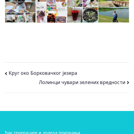
Кретање
Круг око Борковачког језера
Лолинци чувари зелених вредности
чланка
Ђак генерације и додела признања