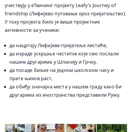
учествују у еТвининг пројекту Leafy’s Journey of
friendship (Лифијево путовање кроз пријатељство).
У току пројекта било је више пројектних
активности за ученике:
да нацртају Лифијеве пријатеље листиће,
да израде ускршње честитке које смо послали
нашим другарима у Шпанију и Грчку,
да посаде биљке на једном школском часу и
прате њихов раст,
да обиђу значајна места у нашем граду како би
другарима из иностранства представили Руму.