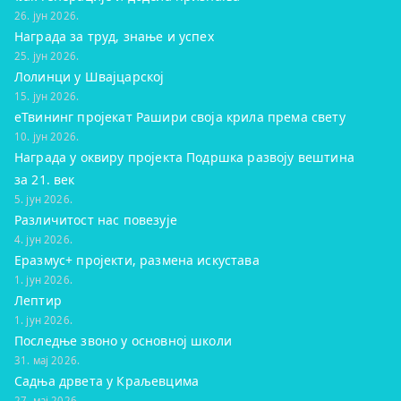
26. јун 2026.
Награда за труд, знање и успех
25. јун 2026.
Лолинци у Швајцарској
15. јун 2026.
eТвининг пројекат Рашири своја крила према свету
10. јун 2026.
Награда у оквиру пројекта Подршка развоју вештина
за 21. век
5. јун 2026.
Различитост нас повезује
4. јун 2026.
Еразмус+ пројекти, размена искустава
1. јун 2026.
Лептир
1. јун 2026.
Последње звоно у основној школи
31. мај 2026.
Садња дрвета у Краљевцима
27. мај 2026.