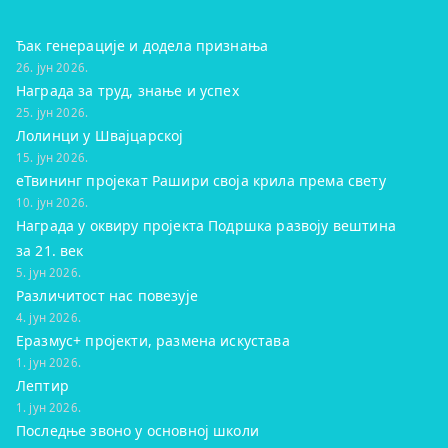
Ђак генерације и додела признања
26. јун 2026.
Награда за труд, знање и успех
25. јун 2026.
Лолинци у Швајцарској
15. јун 2026.
eТвининг пројекат Рашири своја крила према свету
10. јун 2026.
Награда у оквиру пројекта Подршка развоју вештина
за 21. век
5. јун 2026.
Различитост нас повезује
4. јун 2026.
Еразмус+ пројекти, размена искустава
1. јун 2026.
Лептир
1. јун 2026.
Последње звоно у основној школи