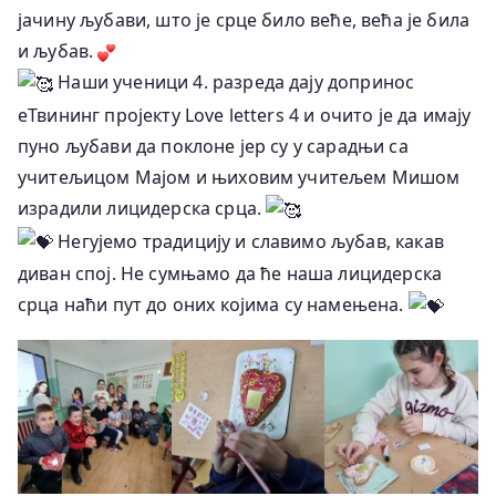
јачину љубави, што је срце било веће, већа је била
и љубав.
Наши ученици 4. разреда дају допринос
еТвининг пројекту Love letters 4 и очито је да имају
пуно љубави да поклоне јер су у сарадњи са
учитељицом Мајом и њиховим учитељем Мишом
израдили лицидeрска срца.
Негујемо традицију и славимо љубав, какав
диван спој. Не сумњамо да ће наша лицидерска
срца наћи пут до оних којима су намењена.