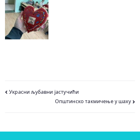
Кретање
Украсни љубавни јастучићи
Општинско такмичење у шаху
чланка