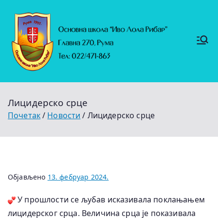
Скочи
на
садржај
Основ
https://
на
ruma.r
s/vesti/
школ
ulagan
а
ja-u-
"Иво
obrazo
Лола
vanje-
Рибар
u-
"
rumi-
Лицидерско срце
se-
nastavl
Почетак
Новости
Лицидерско срце
jaju-
uredj
Објављено
13. фебруар 2024.
У прошлости се љубав исказивала поклањањем
лицидерског срца. Величина срца је показивала