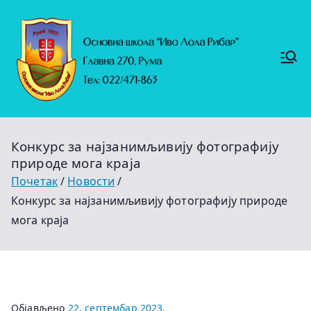
Скочи
на
садржај
Основ
https://
на
ruma.r
s/vesti/
школ
ulagan
а
ja-u-
"Иво
obrazo
Лола
vanje-
Рибар
u-
"
rumi-
Конкурс за најзанимљивију фотографију
se-
nastavl
природе мога краја
jaju-
uredj
Почетак
Новости
Конкурс за најзанимљивију фотографију природе
мога краја
Објављено
22. септембар 2023.