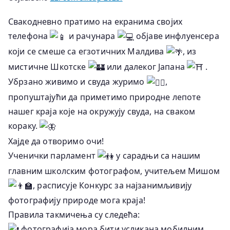
Свакодневно пратимо на екранима својих
телефона
и рачунара
објаве инфлуенсера
који се смеше са егзотичних Малдива
, из
мистичне Шкотске
или далеког Јапана
.
Убрзано живимо и свуда журимо
,
пропуштајући да приметимо природне лепоте
нашег краја које на окружују свуда, на сваком
кораку.
Хајде да отворимо очи!
Ученички парламент
у сарадњи са нашим
главним школским фотографом, учитељем Мишом
, расписује Конкурс за најзанимљивију
фотографију природе мога краја!
Правила такмичења су следећа:
фотографија мора бити усликана мобилним