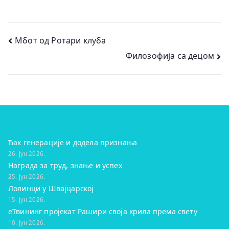
Кретање
Мбот од Ротари клуба
Филозофија са децом
чланка
Ђак генерације и додела признања
26. јун 2026.
Награда за труд, знање и успех
25. јун 2026.
Лолинци у Швајцарској
15. јун 2026.
eТвининг пројекат Рашири своја крила према свету
10. јун 2026.