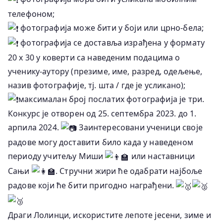
телефоном;
фотографија може бити у боји или црно-бела;
фотографија се доставља израђена у формату
20 x 30 у коверти са наведеним подацима о
ученику-аутору (презиме, име, разред, одељење,
назив фотографије, тј. шта / где је усликано);
максималан број послатих фотографија је три.
Конкурс је отворен од 25. септембра 2023. до 1.
арпила 2024.
Заинтересовани ученици своје
радове могу доставити било када у наведеном
периоду учитељу Миши
или наставници
Сањи
. Стручни жири ће одабрати најбоље
радове који ће бити пригодно награђени.
Драги Лолинци, искористите лепоте јесени, зиме и