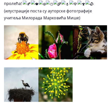
пролећа!
(илустрације поста су ауторске фотографије
учитеља Милорада Марковића Мише)