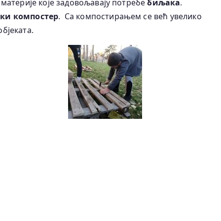
 материје које задовољавају потребе
биљака
.
ки компостер
.
Са компостирањем се већ увелико
објеката.