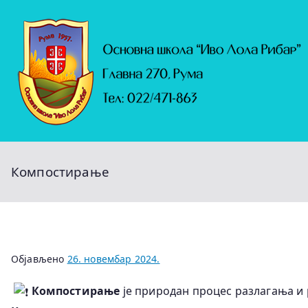
Скочи
на
садржај
Компостирање
Објављено
26. новембар 2024.
Компостирање
је природан процес разлагања и 