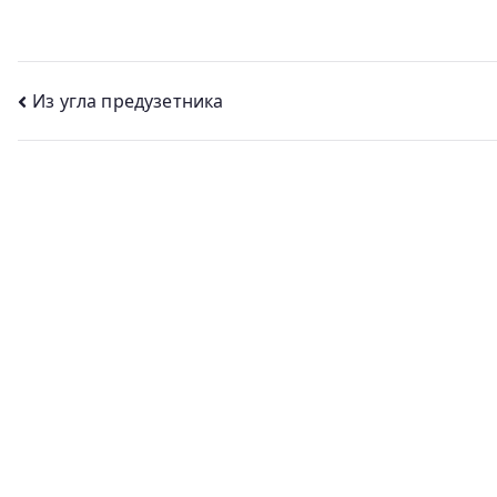
Кретање
Из угла предузетника
чланка