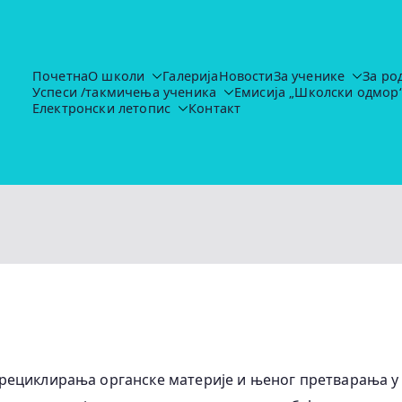
Почетна
О школи
Галерија
Новости
За ученике
За ро
Успеси /такмичења ученика
Емисија „Школски одмор
Основна школа "Иво Лола Рибар"
https://ruma.rs/vesti/ulaganja-u-obrazovanje-u-rumi-se-nas
Електронски летопис
Контакт
рециклирања органске материје и њеног претварања у 