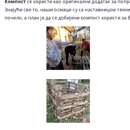
Компост
се користи као оригинални додатак за поп
Знајући све то, наши осмаци су са наставницом техн
почело, а план је да се добијени компост користи за