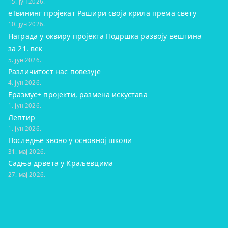
15. јун 2026.
eТвининг пројекат Рашири своја крила према свету
10. јун 2026.
Награда у оквиру пројекта Подршка развоју вештина
за 21. век
5. јун 2026.
Различитост нас повезује
4. јун 2026.
Еразмус+ пројекти, размена искустава
1. јун 2026.
Лептир
1. јун 2026.
Последње звоно у основној школи
31. мај 2026.
Садња дрвета у Краљевцима
27. мај 2026.