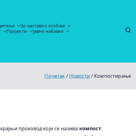
дитеље
За наставно особље
“
Пројекти
Јавне набавке
tavljaju-uredj
Почетак
Новости
Компостирање
крајњи производ који се назива
компост
.