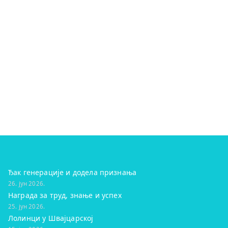
Ђак генерације и додела признања
26. јун 2026.
Награда за труд, знање и успех
25. јун 2026.
Лолинци у Швајцарској