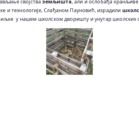
рављање својства
земљишта
, али и ослобађа хранљиве
ике и технологије, Слађаном Пауновић, израдили
школс
 биљке
у нашем школском дворишту и унутар школских 