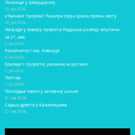
Лолинци у Швајцарској
15. јун 2026.
eТвининг пројекат Рашири своја крила према свету
10. јун 2026.
Награда у оквиру пројекта Подршка развоју вештина
за 21. век
5. јун 2026.
Различитост нас повезује
4. јун 2026.
Еразмус+ пројекти, размена искустава
1. јун 2026.
Лептир
1. јун 2026.
Последње звоно у основној школи
31. мај 2026.
Садња дрвета у Краљевцима
27. мај 2026.