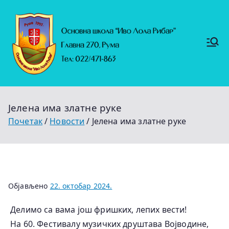
Скочи
на
садржај
Основ
https://
на
ruma.r
s/vesti/
школ
ulagan
а
ja-u-
"Иво
obrazo
Лола
vanje-
Рибар
u-
"
rumi-
Јелена има златне руке
se-
nastavl
Почетак
Новости
Јелена има златне руке
jaju-
uredj
Објављено
22. октобар 2024.
Делимо са вама још фришких, лепих вести!
На 60. Фестивалу музичких друштава Војводине,