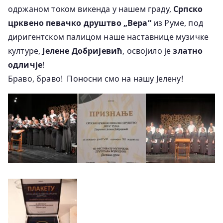
одржаном током викенда у нашем граду,
Српско
црквено певачко друштво „Вера“
из Руме, под
диригентском палицом наше наставнице музичке
културе,
Јелене Добријевић
, освојило је
златно
одличје
!
Браво, браво!
Поносни смо на нашу Јелену!