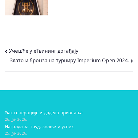
Кретање
Учешће у еТвининг догађају
Злато и бронза на турниру Imperium Open 2024.
чланка
Ђак генерације и додела признања
26. јун 2026.
Награда за труд, знање и успех
25. јун 2026.