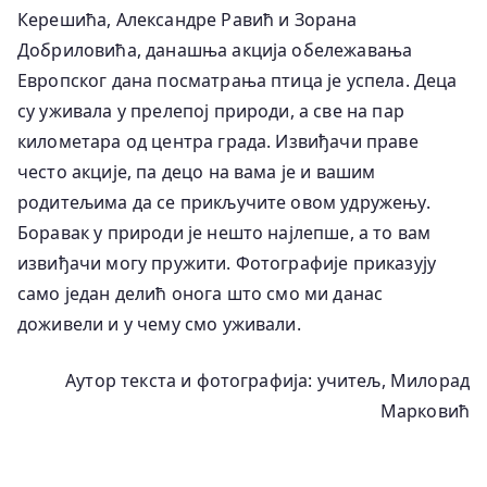
Керешића, Александре Равић и Зорана
Добриловића, данашња акција обележавања
Европског дана посматрања птица је успела. Деца
су уживала у прелепој природи, а све на пар
километара од центра града. Извиђачи праве
често акције, па децо на вама је и вашим
родитељима да се прикључите овом удружењу.
Боравак у природи је нешто најлепше, а то вам
извиђачи могу пружити. Фотографије приказују
само један делић онога што смо ми данас
доживели и у чему смо уживали.
Аутор текста и фотографија: учитељ, Милорад
Марковић