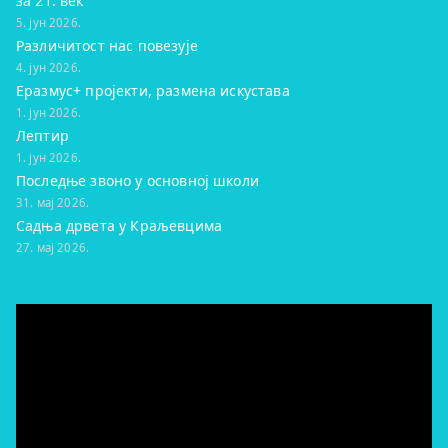
за 21. век
5. јун 2026.
Различитост нас повезује
4. јун 2026.
Еразмус+ пројекти, размена искустава
1. јун 2026.
Лептир
1. јун 2026.
Последње звоно у основној школи
31. мај 2026.
Садња дрвета у Краљевцима
27. мај 2026.