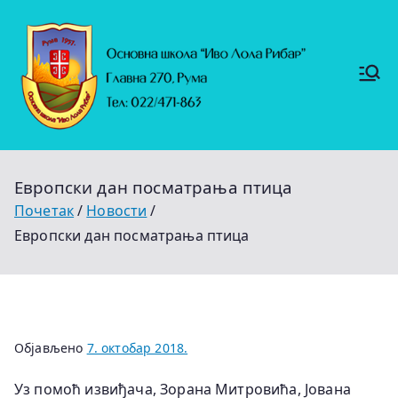
Скочи
на
садржај
Основ
https://
на
ruma.r
s/vesti/
школ
ulagan
а
ja-u-
"Иво
obrazo
Лола
vanje-
Рибар
u-
"
rumi-
Европски дан посматрања птица
se-
nastavl
Почетак
Новости
jaju-
uredj
Европски дан посматрања птица
Објављено
7. октобар 2018.
Уз помоћ извиђача, Зорана Митровића, Јована