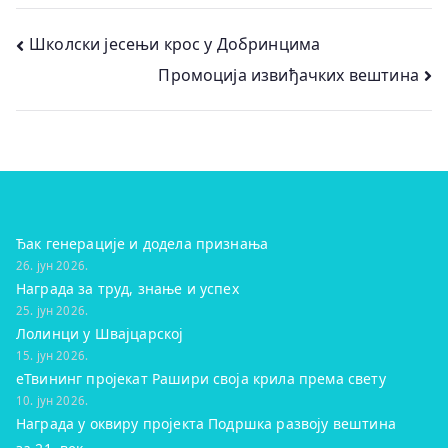
Кретање
Школски јесењи крос у Добринцима
Промоција извиђачких вештина
чланка
Ђак генерације и додела признања
26. јун 2026.
Награда за труд, знање и успех
25. јун 2026.
Лолинци у Швајцарској
15. јун 2026.
eТвининг пројекат Рашири своја крила према свету
10. јун 2026.
Награда у оквиру пројекта Подршка развоју вештина