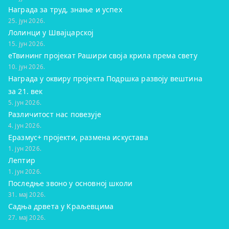
Награда за труд, знање и успех
25. јун 2026.
Лолинци у Швајцарској
15. јун 2026.
eТвининг пројекат Рашири своја крила према свету
10. јун 2026.
Награда у оквиру пројекта Подршка развоју вештина
за 21. век
5. јун 2026.
Различитост нас повезује
4. јун 2026.
Еразмус+ пројекти, размена искустава
1. јун 2026.
Лептир
1. јун 2026.
Последње звоно у основној школи
31. мај 2026.
Садња дрвета у Краљевцима
27. мај 2026.