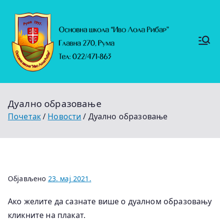
Скочи
на
садржај
Основ
https://
на
ruma.r
s/vesti/
школ
ulagan
а
ja-u-
"Иво
obrazo
Лола
vanje-
Рибар
u-
"
rumi-
Дуално образовање
se-
nastavl
Почетак
Новости
Дуално образовање
jaju-
uredj
Објављено
23. мај 2021.
Ако желите да сазнате више о дуалном образовању
кликните на плакат.