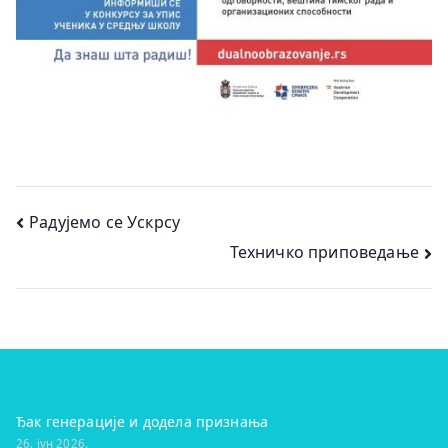
Кретање
Радујемо се Ускрсу
Техничко приповедање
чланка
Ђак генерације и додела признања
26. јун 2026.