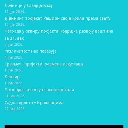
Лолинци у Швајцарској
15. јун 2026.
eТвининг пројекат Рашири своја крила према свету
10. јун 2026.
Награда у оквиру пројекта Подршка развоју вештина
за 21. век
5. јун 2026.
Различитост нас повезује
4. јун 2026.
Еразмус+ пројекти, размена искустава
1. јун 2026.
Лептир
1. јун 2026.
Последње звоно у основној школи
31. мај 2026.
Садња дрвета у Краљевцима
27. мај 2026.