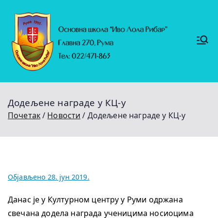
Скочи
на
садржај
Основ
https://
на
ruma.r
s/vesti/
школ
ulagan
а
ja-u-
"Иво
obrazo
Лола
vanje-
Рибар
u-
"
rumi-
Додељене награде у КЦ-у
se-
nastavl
Почетак
Новости
Додељене награде у КЦ-у
jaju-
uredj
Објављено
28. јун 2019.
Данас је у Културном центру у Руми одржана
свечана додела награда ученицима носиоцима