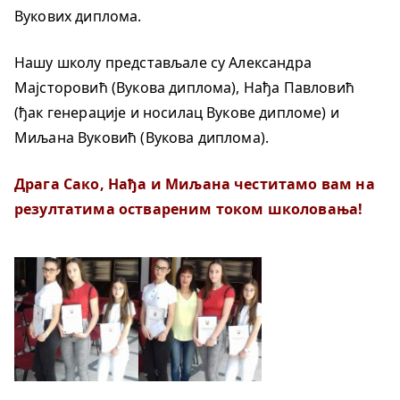
Вукових диплома.
Нашу школу представљале су Александра
Мајсторовић (Вукова диплома), Нађа Павловић
(ђак генерације и носилац Вукове дипломе) и
Миљана Вуковић (Вукова диплома).
Драга Сако, Нађа и Миљана честитамо вам на
резултатима оствареним током школовања!