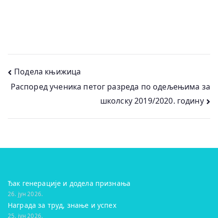
Кретање
Подела књижица
Распоред ученика петог разреда по одељењима за
чланка
школску 2019/2020. годину
Ђак генерације и додела признања
26. јун 2026.
Награда за труд, знање и успех
25. јун 2026.