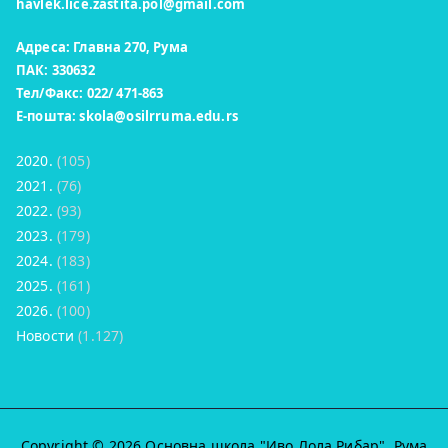
havlek.lice.zastita.pol@gmail.com
Адреса: Главна 270, Рума
ПАК: 330632
Тел/Факс: 022/ 471-863
Е-пошта:
skola@osilrruma.edu.rs
2020.
(105)
2021.
(76)
2022.
(93)
2023.
(179)
2024.
(183)
2025.
(161)
2026.
(100)
Новости
(1.127)
Copyright © 2026
Основна школа "Иво Лола Рибар"
, Рума