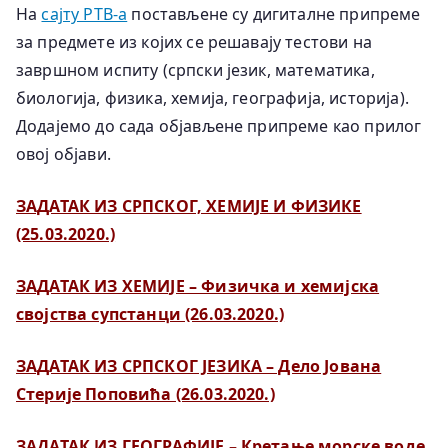
На
сајту РТВ-а
постављене су дигиталне припреме
за предмете из којих се решавају тестови на
завршном испиту (српски језик, математика,
биологија, физика, хемија, географија, историја).
Додајемо до сада објављене припреме као прилог
овој објави.
ЗАДАТАК ИЗ СРПСКОГ, ХЕМИЈЕ И ФИЗИКЕ
(25.03.2020.)
ЗАДАТАК ИЗ ХЕМИЈЕ – Физичка и хемијска
својства супстанци (26.03.2020.)
ЗАДАТАК ИЗ СРПСКОГ ЈЕЗИКА – Дело Јована
Стерије Поповића (26.03.2020.)
ЗАДАТАК ИЗ ГЕОГРАФИЈЕ – Кретање морске воде