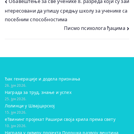
Кретање
Обавештење за све ученике 8. разреда који су заи
нтересовани да упишу средњу школу за ученике са
чланка
посебним способностима
Писмо психолога ђацима
Ђак генерације и додела признања
26. јун 2026.
Награда за труд, знање и успех
25. јун 2026.
Лолинци у Швајцарској
15. јун 2026.
eТвининг пројекат Рашири своја крила према свету
10. јун 2026.
Награда у оквиру пројекта Подршка развоју вештина