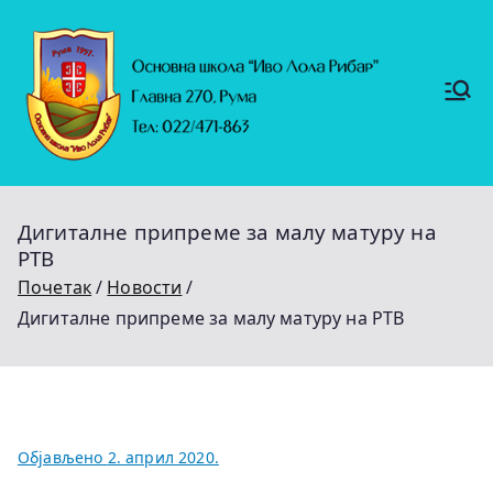
Скочи
на
садржај
Основ
https://
на
ruma.r
s/vesti/
школ
ulagan
а
ja-u-
"Иво
obrazo
Лола
vanje-
Рибар
u-
"
rumi-
Дигиталне припреме за малу матуру на
se-
nastavl
РТВ
jaju-
uredj
Почетак
Новости
Дигиталне припреме за малу матуру на РТВ
Објављено
2. април 2020.