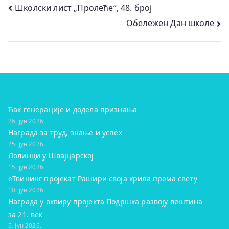
Кретање
Школски лист „Пролеће“, 48. број
Обележен Дан школе
чланка
Ђак генерације и додела признања
26. јун 2026.
Награда за труд, знање и успех
25. јун 2026.
Лолинци у Швајцарској
15. јун 2026.
eТвининг пројекат Рашири своја крила према свету
10. јун 2026.
Награда у оквиру пројекта Подршка развоју вештина
за 21. век
5. јун 2026.