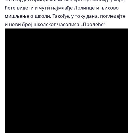
ћете видети и чути најмлађе Лолинце и њихово
мишљење о школи. Такође, у току дана, погледајте
и нови број школског часописа „Пролеће“.