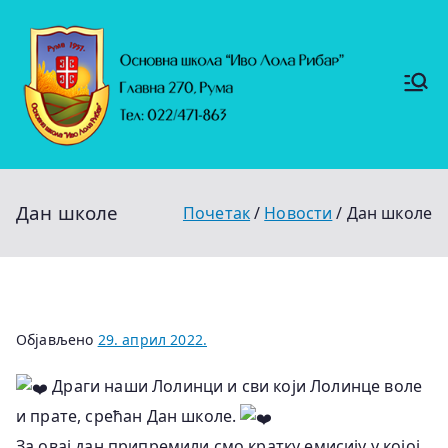
Скочи
на
садржај
Основ
https://
на
ruma.r
s/vesti/
школ
ulagan
а
ja-u-
"Иво
obrazo
Лола
vanje-
Рибар
u-
"
rumi-
Дан школе
Почетак
Новости
Дан школе
se-
nastavl
jaju-
uredj
Објављено
29. април 2022.
Драги наши Лолинци и сви који Лолинце воле
и прате, срећан Дан школе.
За овај дан припремили смо кратку емисију у којој